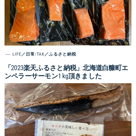
LIFE／日常
/
TAX／ふるさと納税
「2023楽天ふるさと納税」北海道白糠町エ
ンペラーサーモン1 kg頂きました