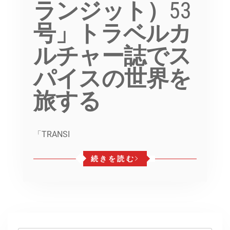
ランジット）53
号」トラベルカ
ルチャー誌でス
パイスの世界を
旅する
「TRANSI
続きを読む