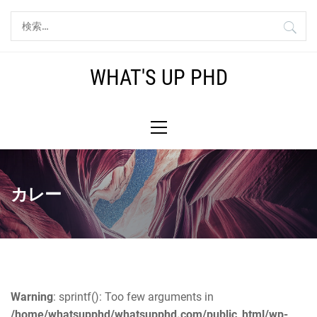
コ
検
ン
索:
テ
ン
WHAT'S UP PHD
ツ
へ
メ
ス
イ
キ
ン
ッ
メ
プ
ニ
カレー
ュ
ー
Warning
: sprintf(): Too few arguments in
/home/whatsupphd/whatsupphd.com/public_html/wp-