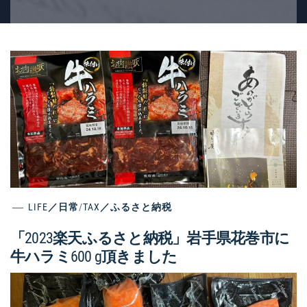
LIFE／日常
/
TAX／ふるさと納税
「2023楽天ふるさと納税」岩手県花巻市に
牛ハラミ600 g頂きました