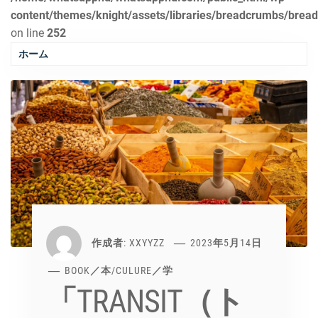
content/themes/knight/assets/libraries/breadcrumbs/brea
on line
252
ホーム
作成者:
XXYYZZ
2023年5月14日
BOOK／本
/
CULURE／学
「TRANSIT（ト