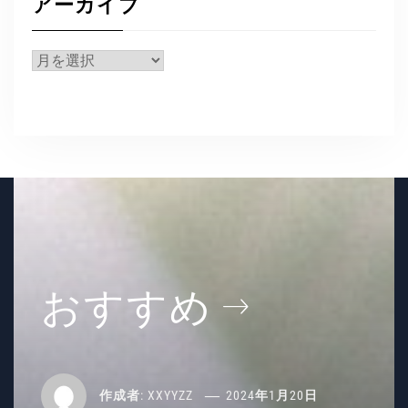
アーカイブ
リ
ー
ア
ー
カ
イ
ブ
おすすめ
作成者:
XXYYZZ
2024年1月20日