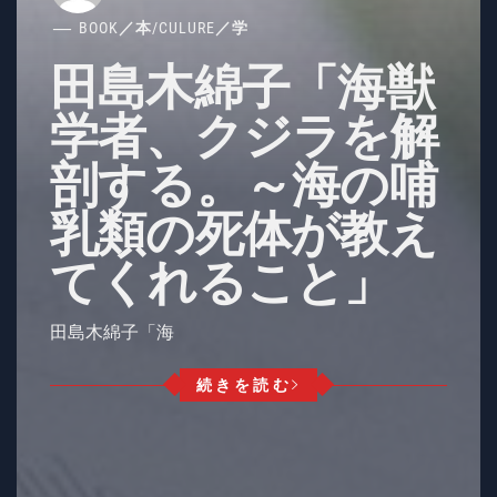
BOOK／本
/
CULURE／学
田島木綿子「海獣
学者、クジラを解
剖する。～海の哺
乳類の死体が教え
てくれること」
田島木綿子「海
続きを読む