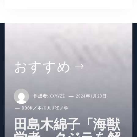
イ
ブ
おすすめ
作成者:
XXYYZZ
2024年1月20日
BOOK／本
/
CULURE／学
田島木綿子「海獣