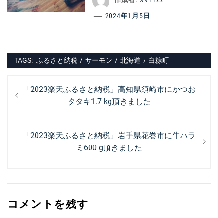
作成者:
XXYYZZ
2024年1月5日
TAGS:
ふるさと納税
/
サーモン
/
北海道
/
白糠町
投
過
「2023楽天ふるさと納税」高知県須崎市にかつお
稿
去
タタキ1.7 kg頂きました
ナ
の
投
ビ
次
「2023楽天ふるさと納税」岩手県花巻市に牛ハラ
稿:
ゲ
の
ミ600 g頂きました
ー
投
稿:
シ
ョ
コメントを残す
ン