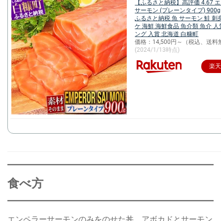
【ふるさと納税】高評価 4.67 
サーモン (プレーンタイプ) 900g／
ふるさと納税 魚 サーモン 鮭 刺身
ケ 海鮮 海鮮食品 魚介類 魚介 人
ング 入賞 北海道 白糠町
価格：14,500円～（税込、送料
(2024/1/13時点)
楽天
食べ方
エンペラーサーモンのみをのせた丼、アボカドとサーモン