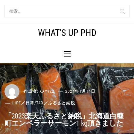
コ
検
ン
索:
テ
ン
WHAT'S UP PHD
ツ
へ
メ
ス
イ
キ
ン
ッ
メ
プ
ニ
ュ
ー
作成者:
XXYYZZ
2024年1月14日
LIFE／日常
/
TAX／ふるさと納税
「2023楽天ふるさと納税」北海道白糠
町エンペラーサーモン1 kg頂きました