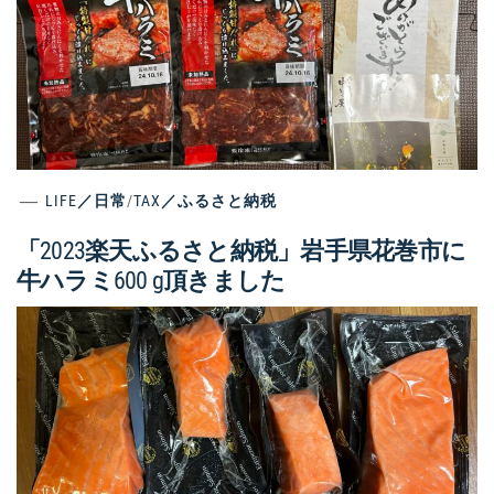
LIFE／日常
/
TAX／ふるさと納税
「2023楽天ふるさと納税」岩手県花巻市に
牛ハラミ600 g頂きました