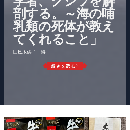
学者、クジラを解
剖する。～海の哺
乳類の死体が教え
てくれること」
田島木綿子「海
続きを読む