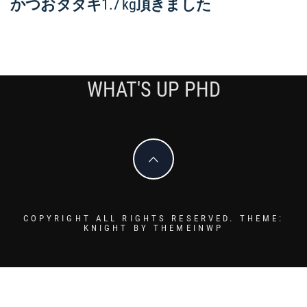
かつおタタキ1.7 kg頂きました
WHAT'S UP PHD
COPYRIGHT ALL RIGHTS RESERVED.
THEME:
KNIGHT BY
THEMEINWP