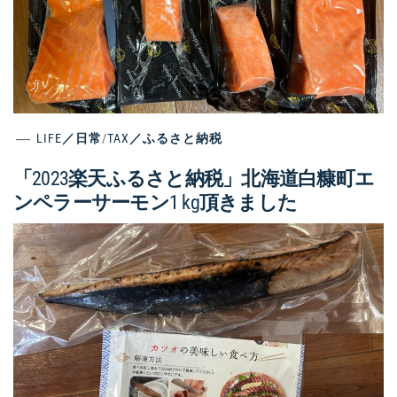
LIFE／日常
/
TAX／ふるさと納税
「2023楽天ふるさと納税」北海道白糠町エ
ンペラーサーモン1 kg頂きました