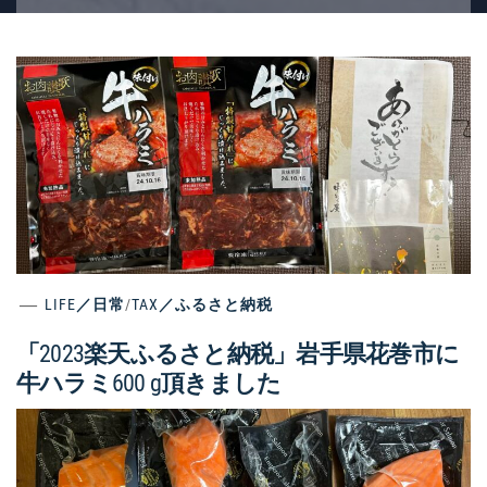
LIFE／日常
/
TAX／ふるさと納税
「2023楽天ふるさと納税」岩手県花巻市に
牛ハラミ600 g頂きました