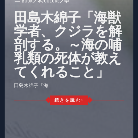
BOOK／本
/
CULURE／学
田島木綿子「海獣
学者、クジラを解
剖する。～海の哺
乳類の死体が教え
てくれること」
田島木綿子「海
続きを読む