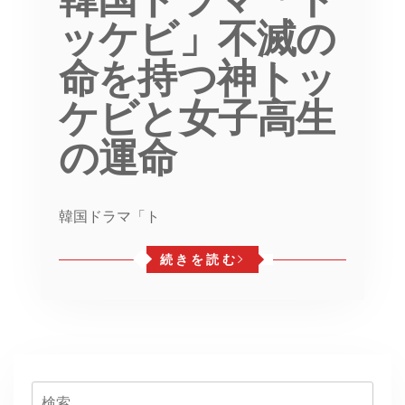
ッケビ」不滅の
命を持つ神トッ
ケビと女子高生
の運命
韓国ドラマ「ト
続きを読む
検