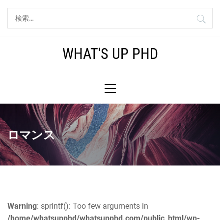
コ
検
ン
索:
テ
ン
WHAT'S UP PHD
ツ
へ
メ
ス
イ
キ
ン
ッ
メ
プ
ニ
ロマンス
ュ
ー
Warning
: sprintf(): Too few arguments in
/home/whatsupphd/whatsupphd.com/public_html/wp-