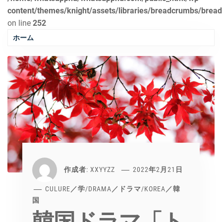
content/themes/knight/assets/libraries/breadcrumbs/brea
on line
252
ホーム
作成者:
XXYYZZ
2022年2月21日
CULURE／学
/
DRAMA／ドラマ
/
KOREA／韓
国
韓国ドラマ「ト