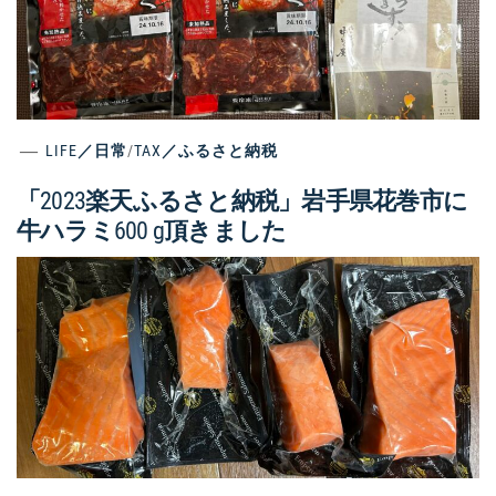
LIFE／日常
/
TAX／ふるさと納税
「2023楽天ふるさと納税」岩手県花巻市に
牛ハラミ600 g頂きました