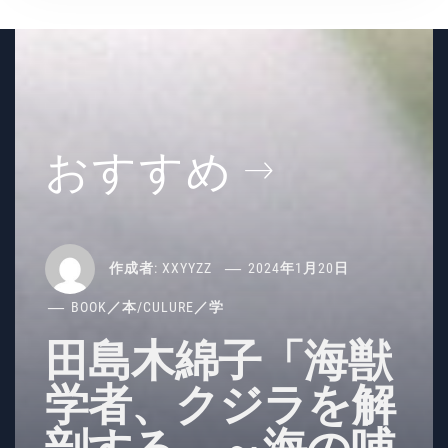
おすすめ
作成者:
XXYYZZ
2024年1月20日
BOOK／本
/
CULURE／学
田島木綿子「海獣
学者、クジラを解