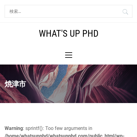
コ
検
ン
索:
テ
ン
WHAT'S UP PHD
ツ
へ
メ
ス
イ
キ
ン
ッ
メ
プ
ニ
焼津市
ュ
ー
Warning
: sprintf(): Too few arguments in
/home/whatsupphd/whatsupphd.com/public_html/wp-