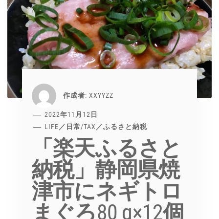
作成者:
XXYYZZ
2022年11月12日
LIFE／日常
/
TAX／ふるさと納税
「楽天ふるさと
納税」静岡県焼
津市にネギトロ
まぐろ80 g×12個