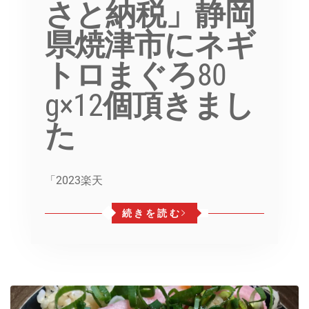
さと納税」静岡
県焼津市にネギ
トロまぐろ80
g×12個頂きまし
た
「2023楽天
続きを読む