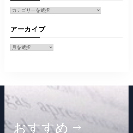
カ
テ
ゴ
アーカイブ
リ
ー
ア
ー
カ
イ
ブ
おすすめ