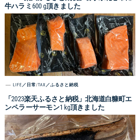
牛ハラミ600 g頂きました
LIFE／日常
/
TAX／ふるさと納税
「2023楽天ふるさと納税」北海道白糠町エ
ンペラーサーモン1 kg頂きました