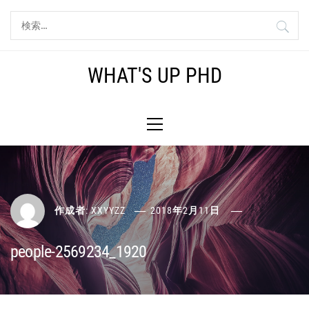
コ
検
ン
索:
テ
ン
WHAT'S UP PHD
ツ
へ
メ
ス
イ
キ
ン
ッ
メ
プ
ニ
ュ
ー
作成者:
XXYYZZ
2018年2月11日
people-2569234_1920