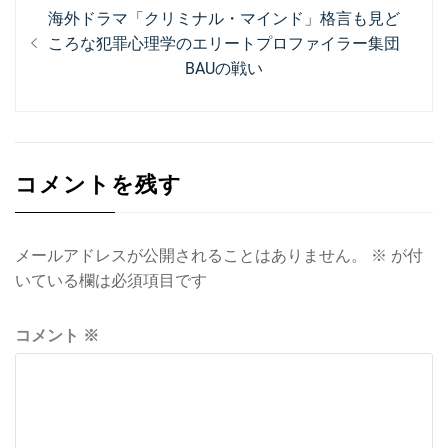
投
過
海外ドラマ「クリミナル・マインド」格言も見ど
稿
去
ころな犯罪心理学のエリートプロファイラー集団
ナ
の
BAUの戦い
投
ビ
稿:
ゲ
ー
コメントを残す
シ
ョ
メールアドレスが公開されることはありません。
※
が付
ン
いている欄は必須項目です
コメント
※