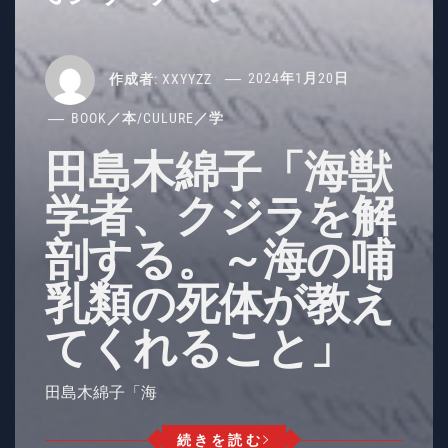
作成者:
XXYYZZ
2024年1月20日
BOOK／本
/
CULURE／学
田島木綿子「海獣
学者、クジラを解
剖する。～海の哺
乳類の死体が教え
てくれること」
田島木綿子「海
続きを読む