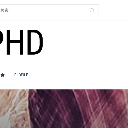
検
:
PHD
／食
PLOFILE