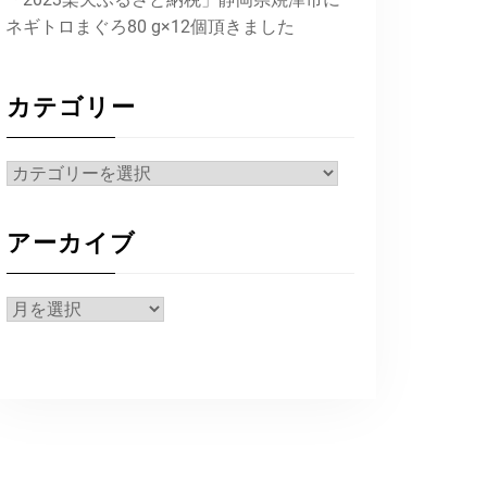
ネギトロまぐろ80 g×12個頂きました
カテゴリー
カ
テ
ゴ
アーカイブ
リ
ー
ア
ー
カ
イ
ブ