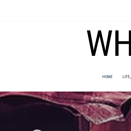
コ
ン
テ
ン
WH
ツ
へ
ス
キ
ッ
プ
HOME
LIF