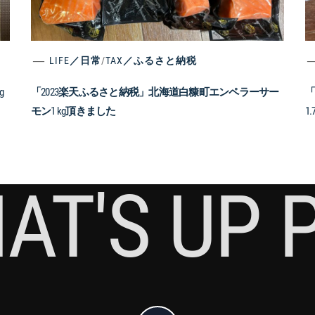
LIFE／日常
/
TAX／ふるさと納税
g
「2023楽天ふるさと納税」北海道白糠町エンペラーサー
「
モン1 kg頂きました
1
AT'S UP 