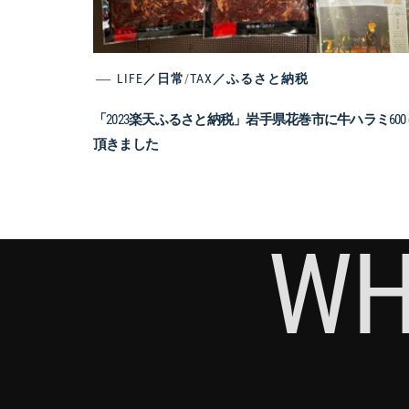
LIFE／日常
/
TAX／ふるさと納税
「2023楽天ふるさと納税」岩手県花巻市に牛ハラミ600 
頂きました
WH