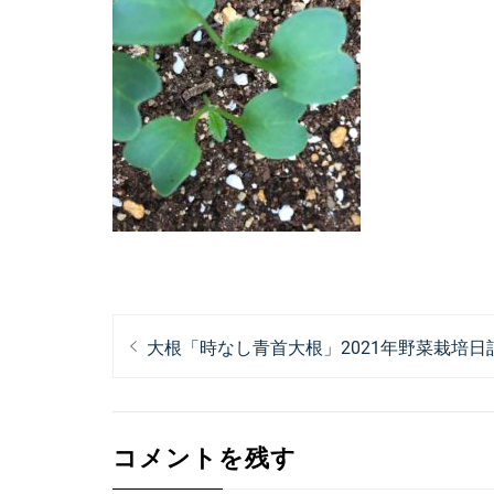
投
過
大根「時なし青首大根」2021年野菜栽培日
稿
去
ナ
の
投
ビ
コメントを残す
稿:
ゲ