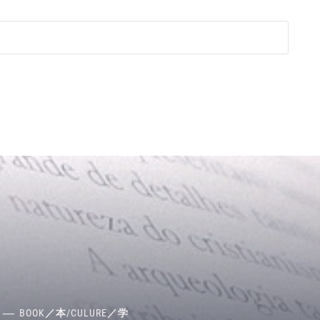
BOOK／本
/
CULURE／学