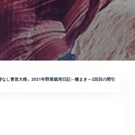
時なし青首大根」2021年野菜栽培日記―種まき～2回目の間引