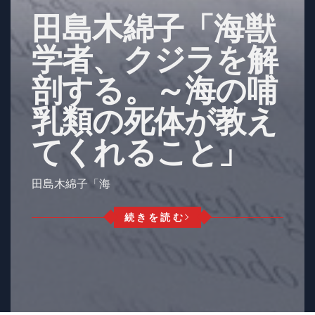
田島木綿子「海獣
学者、クジラを解
剖する。～海の哺
乳類の死体が教え
てくれること」
田島木綿子「海
続きを読む