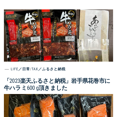
LIFE／日常
/
TAX／ふるさと納税
「2023楽天ふるさと納税」岩手県花巻市に
牛ハラミ600 g頂きました