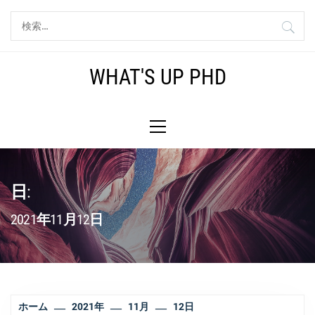
コ
検
ン
索:
テ
ン
WHAT'S UP PHD
ツ
へ
メ
ス
イ
キ
ン
ッ
メ
プ
ニ
日:
ュ
ー
2021年11月12日
ホーム
2021年
11月
12日