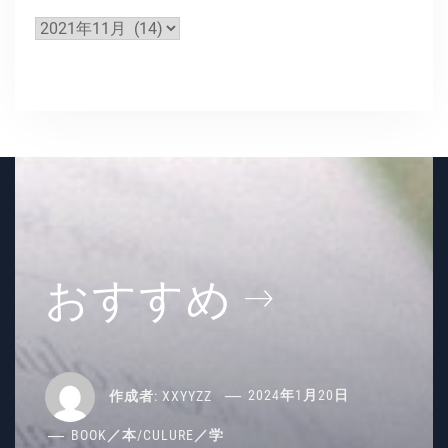
ー
ア
ー
カ
イ
ブ
おすすめ
作成者:
XXYYZZ
2024年1月20日
BOOK／本
/
CULURE／学