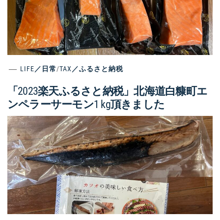
LIFE／日常
/
TAX／ふるさと納税
「2023楽天ふるさと納税」北海道白糠町エ
ンペラーサーモン1 kg頂きました