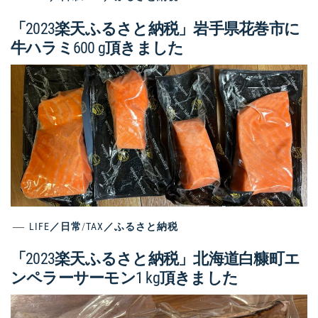
「2023楽天ふるさと納税」岩手県花巻市に
牛ハラミ600 g頂きました
LIFE／日常
/
TAX／ふるさと納税
「2023楽天ふるさと納税」北海道白糠町エ
ンペラーサーモン1 kg頂きました