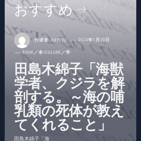
おすすめ
作成者:
XXYYZZ
2024年1月20日
BOOK／本
/
CULURE／学
田島木綿子「海獣
学者、クジラを解
剖する。～海の哺
乳類の死体が教え
てくれること」
田島木綿子「海