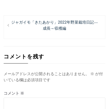
投
過
ジャガイモ「きたあかり」2022年野菜栽培日記―
稿
去
成長～収穫編
ナ
の
投
ビ
稿:
ゲ
コメントを残す
ー
シ
ョ
メールアドレスが公開されることはありません。
※
が付
いている欄は必須項目です
ン
コメント
※