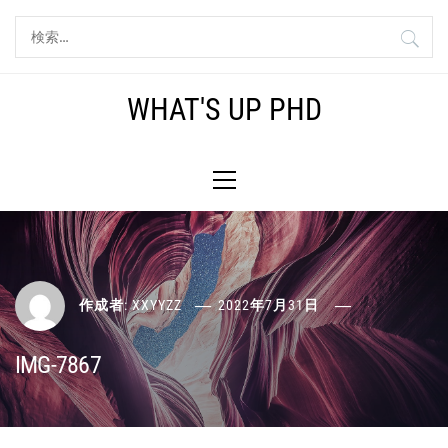
コ
検
ン
索:
テ
ン
WHAT'S UP PHD
ツ
へ
メ
ス
イ
キ
ン
ッ
メ
プ
ニ
ュ
ー
作成者:
XXYYZZ
2022年7月31日
IMG-7867