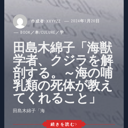
作成者:
XXYYZZ
2024年1月20日
BOOK／本
/
CULURE／学
田島木綿子「海獣
学者、クジラを解
剖する。～海の哺
乳類の死体が教え
てくれること」
田島木綿子「海
続きを読む