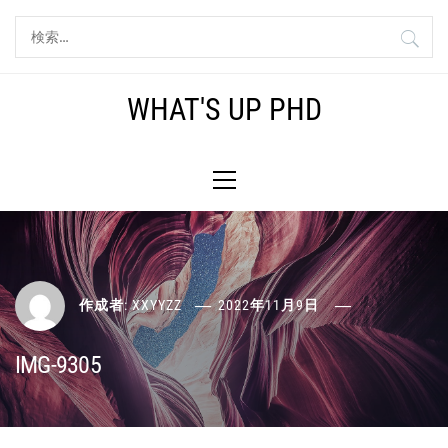
コ
検
ン
索:
テ
ン
WHAT'S UP PHD
ツ
へ
メ
ス
イ
キ
ン
ッ
メ
プ
ニ
ュ
ー
作成者:
XXYYZZ
2022年11月9日
IMG-9305