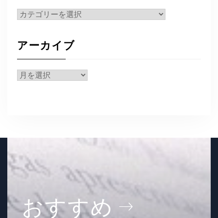
カ
テ
ゴ
アーカイブ
リ
ー
ア
ー
カ
イ
ブ
おすすめ