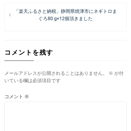
投
過
「楽天ふるさと納税」静岡県焼津市にネギトロま
稿
去
ぐろ80 g×12個頂きました
ナ
の
投
ビ
稿:
ゲ
コメントを残す
ー
シ
ョ
メールアドレスが公開されることはありません。
※
が付
いている欄は必須項目です
ン
コメント
※