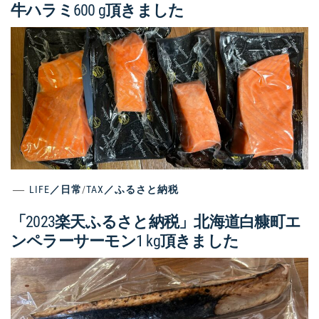
牛ハラミ600 g頂きました
LIFE／日常
/
TAX／ふるさと納税
「2023楽天ふるさと納税」北海道白糠町エ
ンペラーサーモン1 kg頂きました