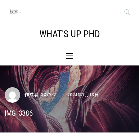
コ
検
ン
索:
テ
ン
WHAT'S UP PHD
ツ
へ
メ
ス
イ
キ
ン
ッ
メ
プ
ニ
ュ
ー
作成者:
XXYYZZ
2024年1月13日
IMG_3386