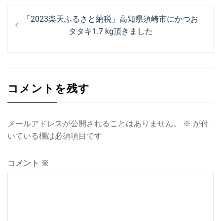
投
過
「2023楽天ふるさと納税」高知県須崎市にかつお
稿
去
タタキ1.7 kg頂きました
ナ
の
投
ビ
稿:
ゲ
コメントを残す
ー
シ
ョ
メールアドレスが公開されることはありません。
※
が付
いている欄は必須項目です
ン
コメント
※