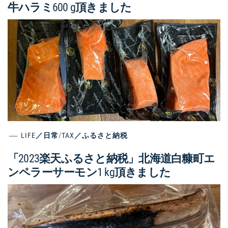
牛ハラミ600 g頂きました
LIFE／日常
/
TAX／ふるさと納税
「2023楽天ふるさと納税」北海道白糠町エ
ンペラーサーモン1 kg頂きました