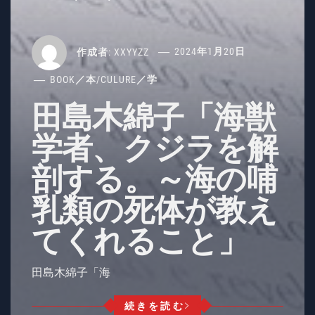
作成者:
XXYYZZ
2024年1月20日
BOOK／本
/
CULURE／学
田島木綿子「海獣
学者、クジラを解
剖する。～海の哺
乳類の死体が教え
てくれること」
田島木綿子「海
続きを読む