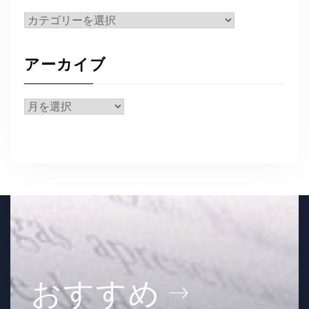
カ
テ
ゴ
アーカイブ
リ
ー
ア
ー
カ
イ
ブ
おすすめ