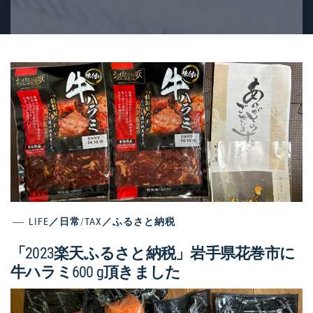
LIFE／日常
/
TAX／ふるさと納税
「2023楽天ふるさと納税」岩手県花巻市に
牛ハラミ600 g頂きました