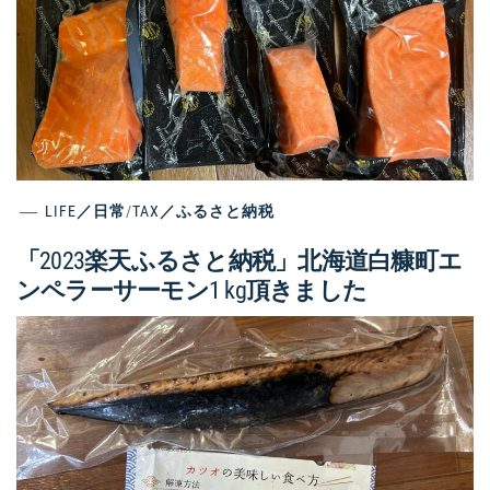
LIFE／日常
/
TAX／ふるさと納税
「2023楽天ふるさと納税」北海道白糠町エ
ンペラーサーモン1 kg頂きました