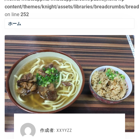
content/themes/knight/assets/libraries/breadcrumbs/brea
on line
252
ホーム
作成者:
XXYYZZ