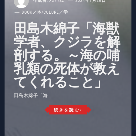
作成者:
XXYYZZ
2024年1月20日
BOOK／本
/
CULURE／学
田島木綿子「海獣
学者、クジラを解
剖する。～海の哺
乳類の死体が教え
てくれること」
田島木綿子「海
続きを読む