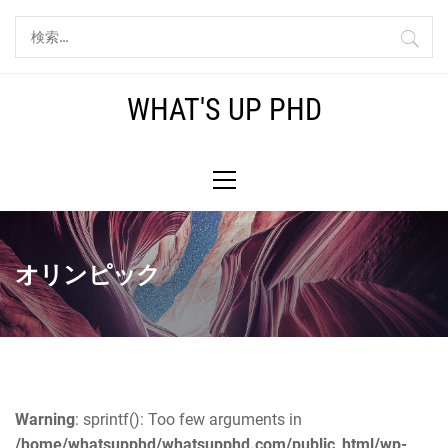
コ
検
ン
索:
テ
ン
WHAT'S UP PHD
ツ
へ
メ
ス
イ
キ
ン
ッ
メ
プ
ニ
オリンピック
ュ
ー
Warning
: sprintf(): Too few arguments in
/home/whatsupphd/whatsupphd.com/public_html/wp-