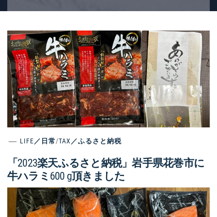
LIFE／日常
/
TAX／ふるさと納税
「2023楽天ふるさと納税」岩手県花巻市に
牛ハラミ600 g頂きました