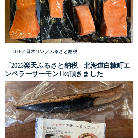
LIFE／日常
/
TAX／ふるさと納税
「2023楽天ふるさと納税」北海道白糠町エ
ンペラーサーモン1 kg頂きました