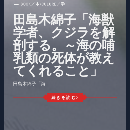
BOOK／本
/
CULURE／学
田島木綿子「海獣
学者、クジラを解
剖する。～海の哺
乳類の死体が教え
てくれること」
田島木綿子「海
続きを読む