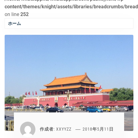
content/themes/knight/assets/libraries/breadcrumbs/brea
on line
252
ホーム
作成者:
XXYYZZ
2018年5月11日