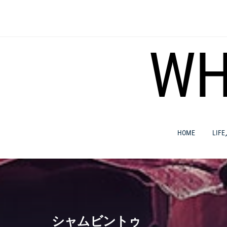
コ
ン
テ
ン
WH
ツ
へ
ス
キ
ッ
プ
HOME
LIF
シャムビントゥ