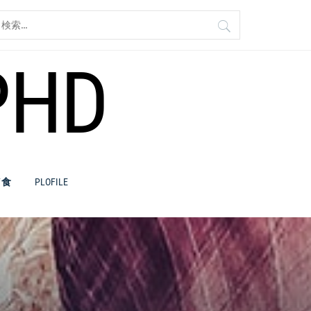
検
:
PHD
／食
PLOFILE