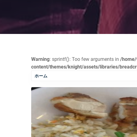
Warning
: sprintf(): Too few arguments in
/home/
content/themes/knight/assets/libraries/bread
ホーム