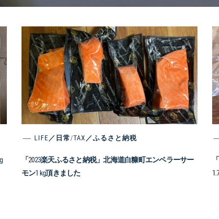
LIFE／日常
/
TAX／ふるさと納税
g
「2023楽天ふるさと納税」北海道白糠町エンペラーサー
「
モン1 kg頂きました
1