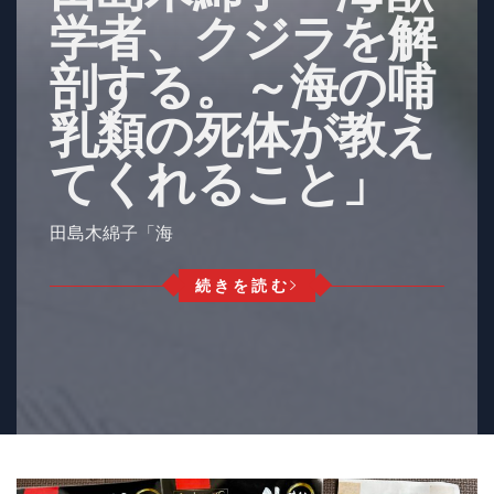
学者、クジラを解
剖する。～海の哺
乳類の死体が教え
てくれること」
田島木綿子「海
続きを読む