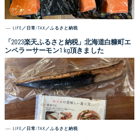
LIFE／日常
/
TAX／ふるさと納税
「2023楽天ふるさと納税」北海道白糠町エ
ンペラーサーモン1 kg頂きました
LIFE／日常
/
TAX／ふるさと納税