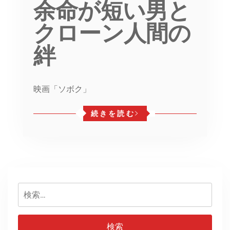
余命が短い男と
クローン人間の
絆
映画「ソボク」
続きを読む
検
索: