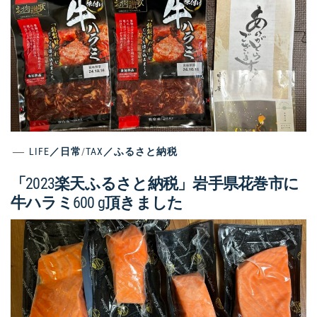
LIFE／日常
/
TAX／ふるさと納税
「2023楽天ふるさと納税」岩手県花巻市に
牛ハラミ600 g頂きました