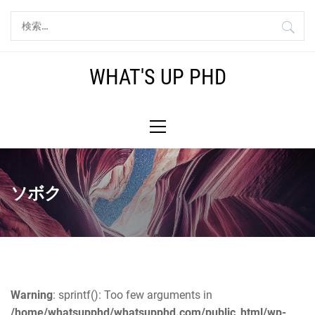
コ
検
ン
索:
テ
ン
WHAT'S UP PHD
ツ
へ
メ
ス
イ
キ
ン
ッ
メ
プ
ニ
ソボク
ュ
ー
Warning
: sprintf(): Too few arguments in
/home/whatsupphd/whatsupphd.com/public_html/wp-