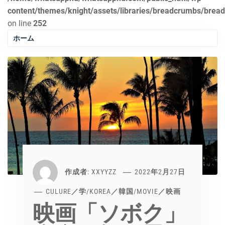
content/themes/knight/assets/libraries/breadcrumbs/brea
on line
252
ホーム
作成者:
XXYYZZ
2022年2月27日
CULURE／学
/
KOREA／韓国
/
MOVIE／映画
映画「ソボク」