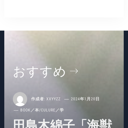
ー
カ
イ
ブ
おすすめ
作成者:
XXYYZZ
2024年1月20日
BOOK／本
/
CULURE／学
田島木綿子「海獣