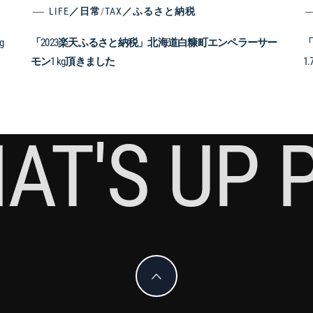
LIFE／日常
/
TAX／ふるさと納税
g
「2023楽天ふるさと納税」北海道白糠町エンペラーサー
「
モン1 kg頂きました
1
AT'S UP 