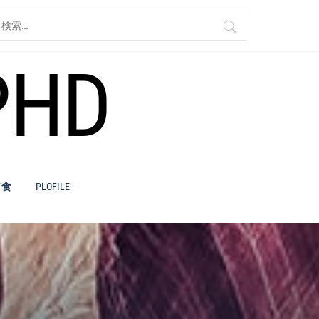
検
:
PHD
／食
PLOFILE