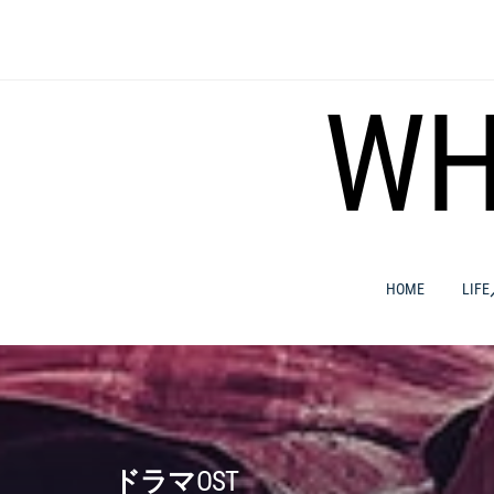
コ
ン
テ
ン
WH
ツ
へ
ス
キ
ッ
プ
HOME
LIF
ドラマOST