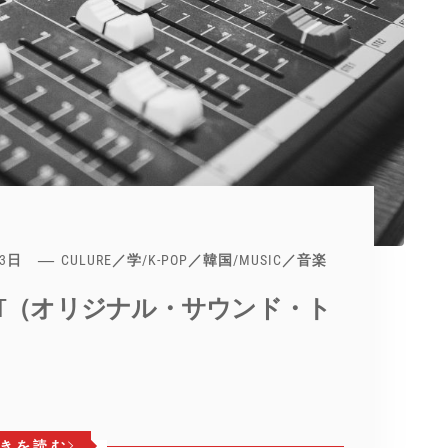
月3日
CULURE／学
/
K-POP／韓国
/
MUSIC／音楽
ST（オリジナル・サウンド・ト
きを読む