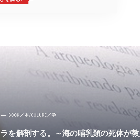
BOOK／本
/
CULURE／学
ジラを解剖する。～海の哺乳類の死体が