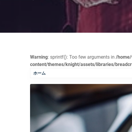
Warning
: sprintf(): Too few arguments in
/home/
content/themes/knight/assets/libraries/bread
ホーム