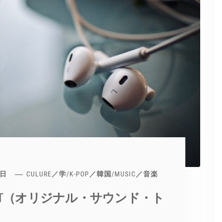
7日
CULURE／学
/
K-POP／韓国
/
MUSIC／音楽
ST（オリジナル・サウンド・ト