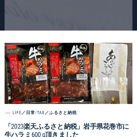
LIFE／日常
/
TAX／ふるさと納税
「2023楽天ふるさと納税」岩手県花巻市に
牛ハラミ600 g頂きました