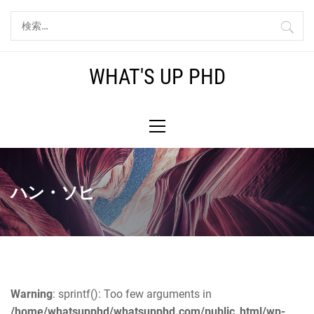
コ
検
ン
索:
テ
ン
WHAT'S UP PHD
ツ
へ
メ
ス
イ
キ
ン
ッ
メ
プ
ニ
ハン・ソヒ
ュ
ー
Warning
: sprintf(): Too few arguments in
/home/whatsupphd/whatsupphd.com/public_html/wp-