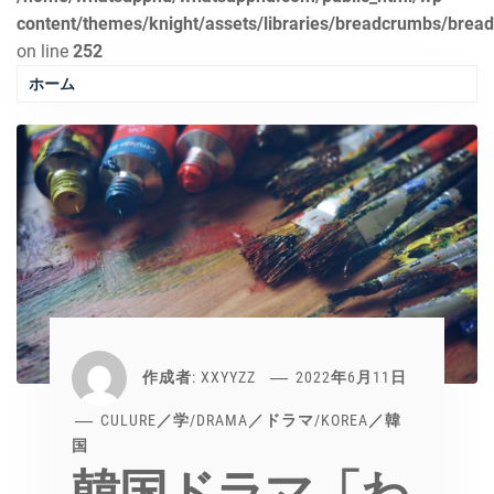
content/themes/knight/assets/libraries/breadcrumbs/brea
on line
252
ホーム
作成者:
XXYYZZ
2022年6月11日
CULURE／学
/
DRAMA／ドラマ
/
KOREA／韓
国
韓国ドラマ「わ