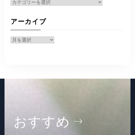
カ
テ
ゴ
アーカイブ
リ
ー
ア
ー
カ
イ
ブ
おすすめ