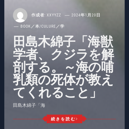
作成者:
XXYYZZ
2024年1月20日
BOOK／本
/
CULURE／学
田島木綿子「海獣
学者、クジラを解
剖する。～海の哺
乳類の死体が教え
てくれること」
田島木綿子「海
続きを読む