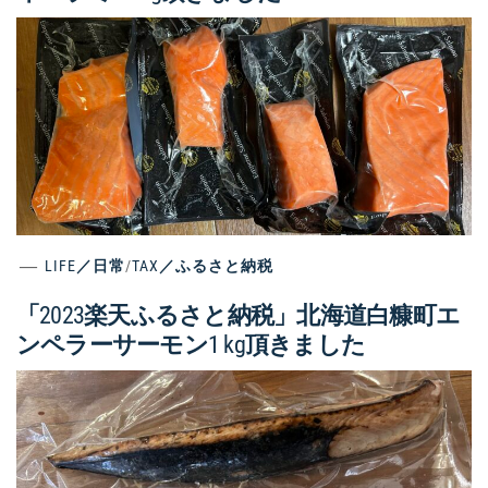
LIFE／日常
/
TAX／ふるさと納税
「2023楽天ふるさと納税」北海道白糠町エ
ンペラーサーモン1 kg頂きました