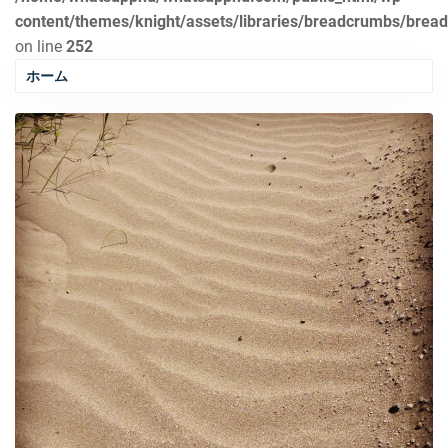
content/themes/knight/assets/libraries/breadcrumbs/brea
on line
252
ホーム