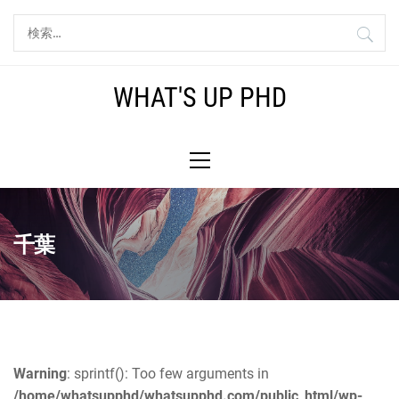
コ
検
ン
索:
テ
ン
WHAT'S UP PHD
ツ
へ
メ
ス
イ
キ
ン
ッ
メ
プ
ニ
千葉
ュ
ー
Warning
: sprintf(): Too few arguments in
/home/whatsupphd/whatsupphd.com/public_html/wp-