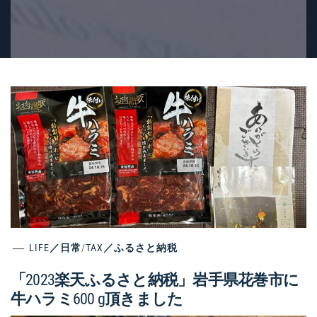
LIFE／日常
/
TAX／ふるさと納税
「2023楽天ふるさと納税」岩手県花巻市に
牛ハラミ600 g頂きました