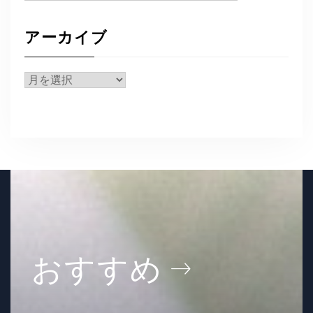
テ
ゴ
アーカイブ
リ
ー
ア
ー
カ
イ
ブ
おすすめ