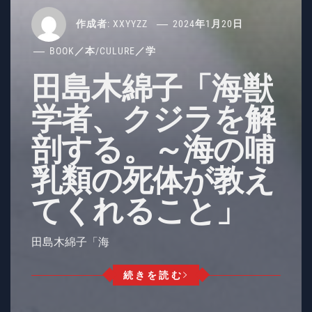
作成者:
XXYYZZ
2024年1月20日
BOOK／本
/
CULURE／学
田島木綿子「海獣
学者、クジラを解
剖する。～海の哺
乳類の死体が教え
てくれること」
田島木綿子「海
続きを読む