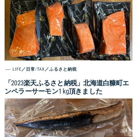
LIFE／日常
/
TAX／ふるさと納税
「2023楽天ふるさと納税」北海道白糠町エ
ンペラーサーモン1 kg頂きました