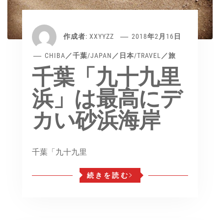
作成者:
XXYYZZ
2018年2月16日
CHIBA／千葉
/
JAPAN／日本
/
TRAVEL／旅
千葉「九十九里
浜」は最高にデ
カい砂浜海岸
千葉「九十九里
続きを読む