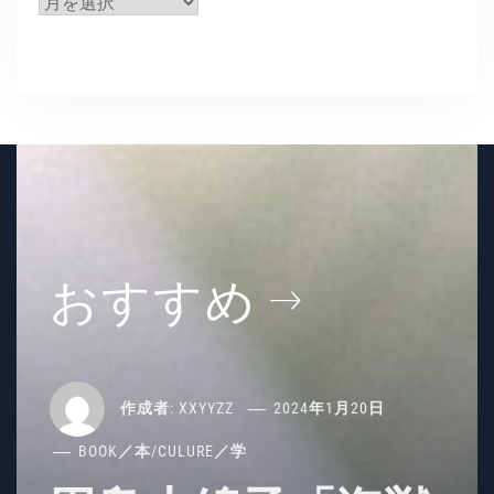
ア
ー
カ
イ
ブ
おすすめ
作成者:
XXYYZZ
2024年1月20日
BOOK／本
/
CULURE／学