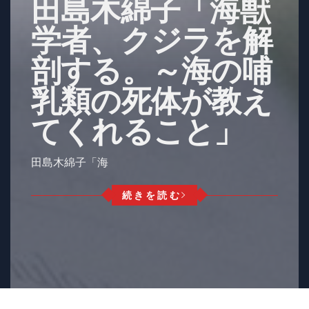
田島木綿子「海獣
学者、クジラを解
剖する。～海の哺
乳類の死体が教え
てくれること」
田島木綿子「海
続きを読む