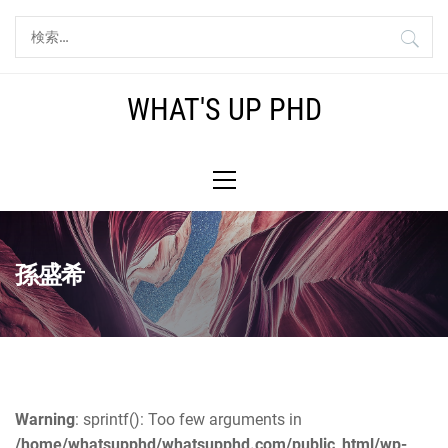
コ
検
ン
索:
テ
ン
WHAT'S UP PHD
ツ
へ
メ
ス
イ
キ
ン
ッ
メ
プ
ニ
孫盛希
ュ
ー
Warning
: sprintf(): Too few arguments in
/home/whatsupphd/whatsupphd.com/public_html/wp-