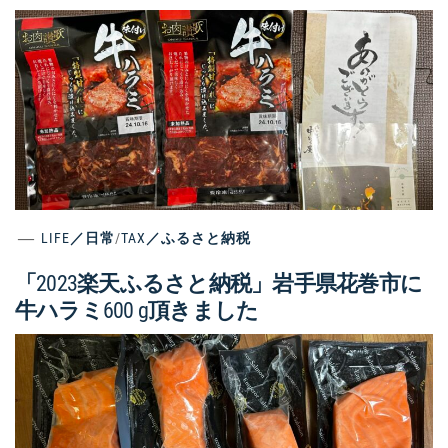
LIFE／日常
/
TAX／ふるさと納税
「2023楽天ふるさと納税」岩手県花巻市に
牛ハラミ600 g頂きました