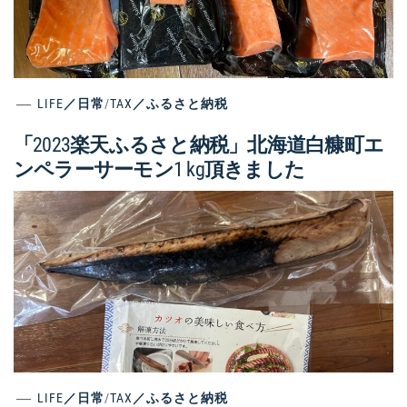
LIFE／日常
/
TAX／ふるさと納税
「2023楽天ふるさと納税」北海道白糠町エ
ンペラーサーモン1 kg頂きました
LIFE／日常
/
TAX／ふるさと納税