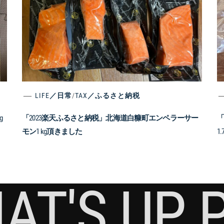
LIFE／日常
/
TAX／ふるさと納税
g
「2023楽天ふるさと納税」北海道白糠町エンペラーサー
「
モン1 kg頂きました
1
AT'S UP 