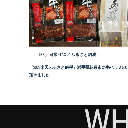
LIFE／日常
/
TAX／ふるさと納税
「2023楽天ふるさと納税」岩手県花巻市に牛ハラミ600 
頂きました
WH