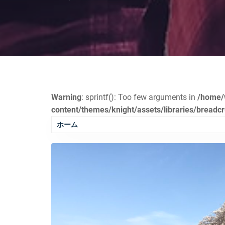
Warning
: sprintf(): Too few arguments in
/home/
content/themes/knight/assets/libraries/bread
ホーム