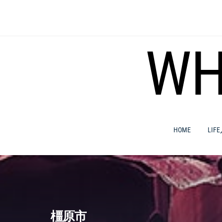
コ
ン
テ
ン
WH
ツ
へ
ス
キ
ッ
プ
HOME
LIF
橿原市