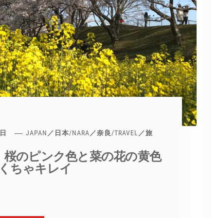
3日
JAPAN／日本
/
NARA／奈良
/
TRAVEL／旅
」桜のピンク色と菜の花の黄色
くちゃキレイ