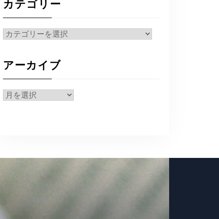
カテゴリー
カ
テ
ゴ
アーカイブ
リ
ー
ア
ー
カ
イ
ブ