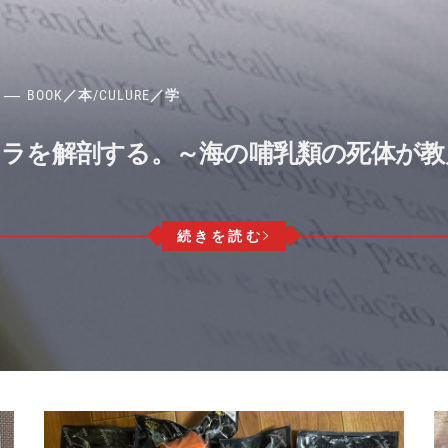
BOOK／本
/
CULURE／学
ジラを解剖する。～海の哺乳類の死体が
続きを読む