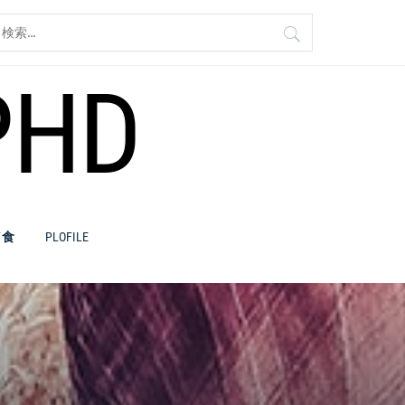
検
:
PHD
／食
PLOFILE