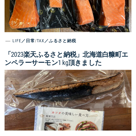
LIFE／日常
/
TAX／ふるさと納税
「2023楽天ふるさと納税」北海道白糠町エ
ンペラーサーモン1 kg頂きました