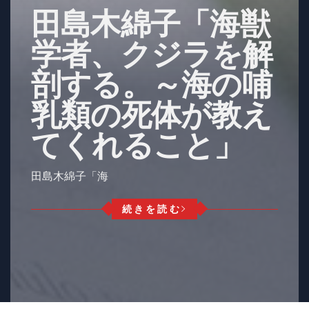
田島木綿子「海獣
学者、クジラを解
剖する。～海の哺
乳類の死体が教え
てくれること」
田島木綿子「海
続きを読む