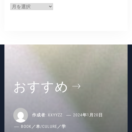
ア
ー
カ
イ
ブ
おすすめ
作成者:
XXYYZZ
2024年1月20日
BOOK／本
/
CULURE／学