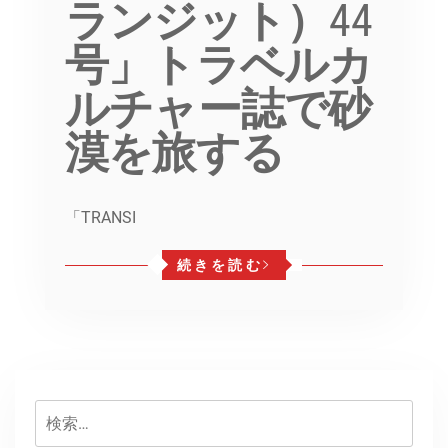
ランジット）44
号」トラベルカ
ルチャー誌で砂
漠を旅する
「TRANSI
続きを読む
検
索: