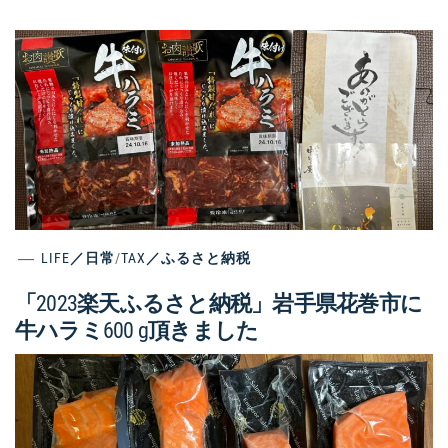
LIFE／日常
/
TAX／ふるさと納税
「2023楽天ふるさと納税」岩手県花巻市に
牛ハラミ600 g頂きました