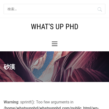
コ
検
ン
索:
テ
ン
WHAT'S UP PHD
ツ
へ
メ
ス
イ
キ
ン
ッ
メ
プ
ニ
砂漠
ュ
ー
Warning
: sprintf(): Too few arguments in
/home/whatsupphd/whatsupphd.com/public_html/wp-