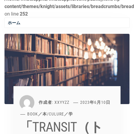
content/themes/knight/assets/libraries/breadcrumbs/brea
on line
252
ホーム
作成者:
XXYYZZ
2023年6月10日
BOOK／本
/
CULURE／学
「TRANSIT（ト