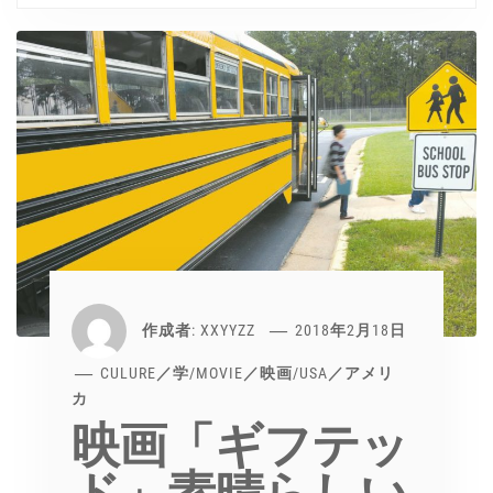
作成者:
XXYYZZ
2018年2月18日
CULURE／学
/
MOVIE／映画
/
USA／アメリ
カ
映画「ギフテッ