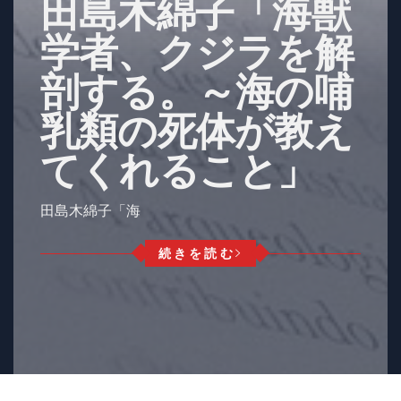
田島木綿子「海獣
学者、クジラを解
剖する。～海の哺
乳類の死体が教え
てくれること」
田島木綿子「海
続きを読む