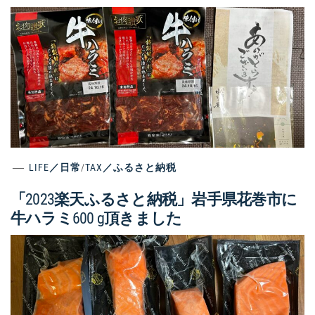
LIFE／日常
/
TAX／ふるさと納税
「2023楽天ふるさと納税」岩手県花巻市に
牛ハラミ600 g頂きました