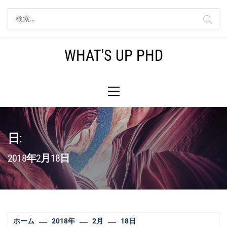
コ
検
ン
索:
テ
ン
WHAT'S UP PHD
ツ
へ
メ
ス
イ
キ
ン
ッ
メ
プ
ニ
日:
ュ
ー
2018年2月18日
ホーム
2018年
2月
18日