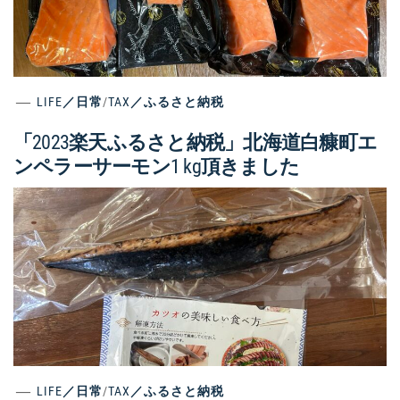
LIFE／日常
/
TAX／ふるさと納税
「2023楽天ふるさと納税」北海道白糠町エ
ンペラーサーモン1 kg頂きました
LIFE／日常
/
TAX／ふるさと納税