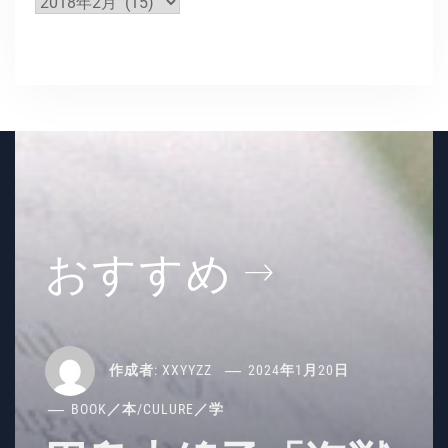
ア
ー
カ
イ
ブ
おすすめ
作成者:
XXYYZZ
2024年1月20日
BOOK／本
/
CULURE／学