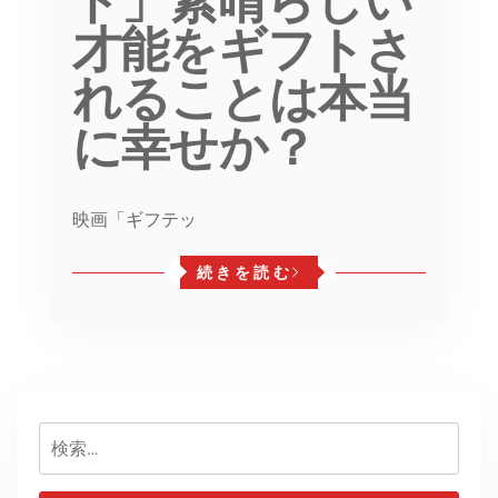
ド」素晴らしい
才能をギフトさ
れることは本当
に幸せか？
映画「ギフテッ
続きを読む
検
索: