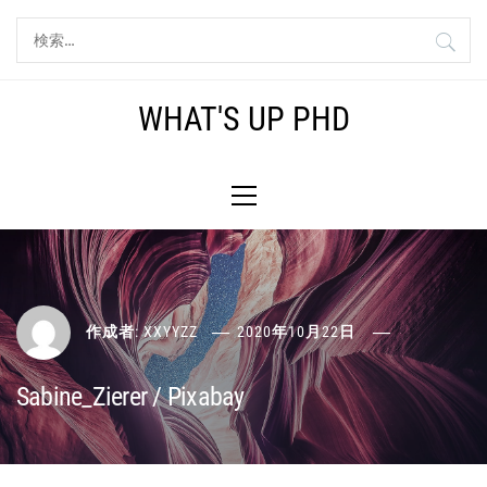
コ
検
ン
索:
テ
ン
WHAT'S UP PHD
ツ
へ
メ
ス
イ
キ
ン
ッ
メ
プ
ニ
ュ
ー
作成者:
XXYYZZ
2020年10月22日
Sabine_Zierer / Pixabay