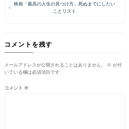
投
過
映画「最高の人生の見つけ方」死ぬまでにしたい
稿
去
ことリスト
ナ
の
投
ビ
稿:
ゲ
コメントを残す
ー
シ
ョ
メールアドレスが公開されることはありません。
※
が付
いている欄は必須項目です
ン
コメント
※