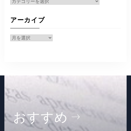
カ
テ
ゴ
アーカイブ
リ
ー
ア
ー
カ
イ
ブ
おすすめ