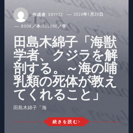
作成者:
XXYYZZ
2024年1月20日
BOOK／本
/
CULURE／学
田島木綿子「海獣
学者、クジラを解
剖する。～海の哺
乳類の死体が教え
てくれること」
田島木綿子「海
続きを読む