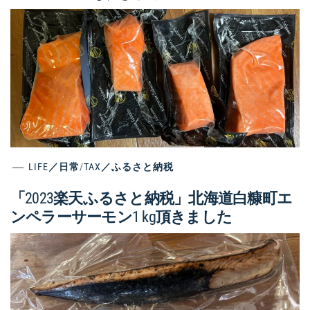
LIFE／日常
/
TAX／ふるさと納税
「2023楽天ふるさと納税」北海道白糠町エ
ンペラーサーモン1 kg頂きました