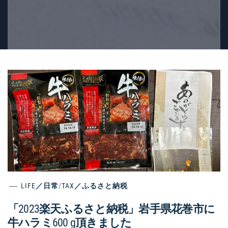
LIFE／日常
/
TAX／ふるさと納税
「2023楽天ふるさと納税」岩手県花巻市に
牛ハラミ600 g頂きました