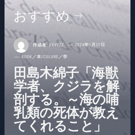
おすすめ
作成者:
XXYYZZ
2024年1月20日
BOOK／本
/
CULURE／学
田島木綿子「海獣
学者、クジラを解
剖する。～海の哺
乳類の死体が教え
てくれること」