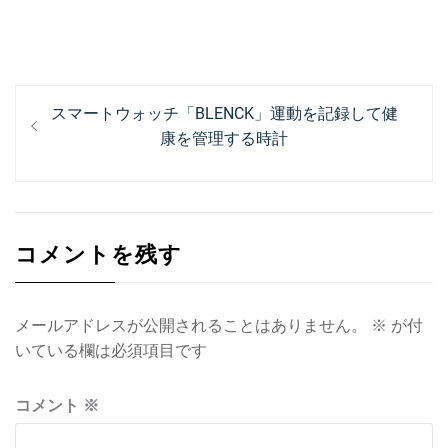
投
過
スマートウォッチ「BLENCK」運動を記録して健
稿
去
康を管理する時計
ナ
の
投
ビ
稿:
ゲ
コメントを残す
ー
シ
ョ
メールアドレスが公開されることはありません。
※
が付
いている欄は必須項目です
ン
コメント
※