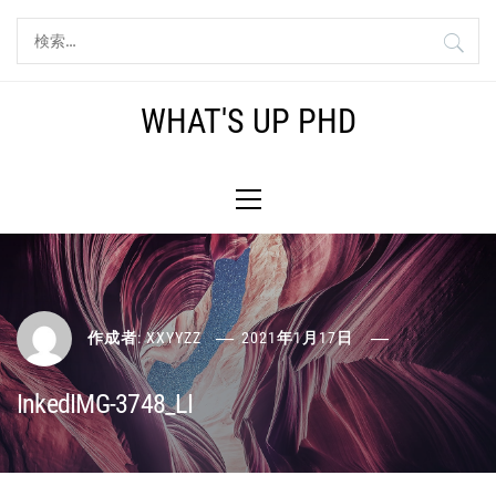
コ
検
ン
索:
テ
ン
WHAT'S UP PHD
ツ
へ
メ
ス
イ
キ
ン
ッ
メ
プ
ニ
ュ
ー
作成者:
XXYYZZ
2021年1月17日
InkedIMG-3748_LI