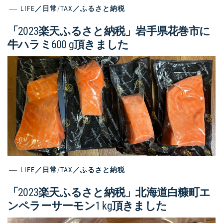
LIFE／日常
/
TAX／ふるさと納税
「2023楽天ふるさと納税」岩手県花巻市に
牛ハラミ600 g頂きました
LIFE／日常
/
TAX／ふるさと納税
「2023楽天ふるさと納税」北海道白糠町エ
ンペラーサーモン1 kg頂きました