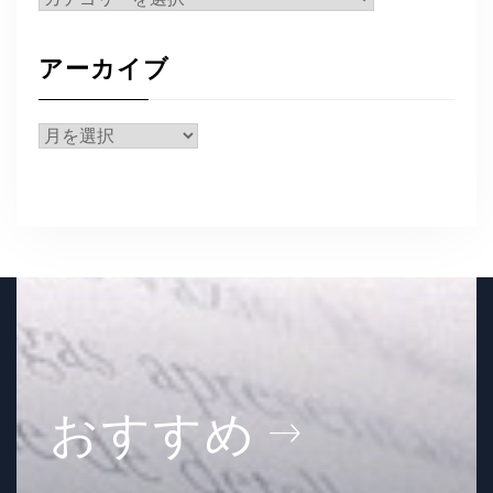
テ
ゴ
アーカイブ
リ
ー
ア
ー
カ
イ
ブ
おすすめ