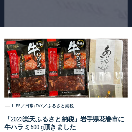
LIFE／日常
/
TAX／ふるさと納税
「2023楽天ふるさと納税」岩手県花巻市に
牛ハラミ600 g頂きました