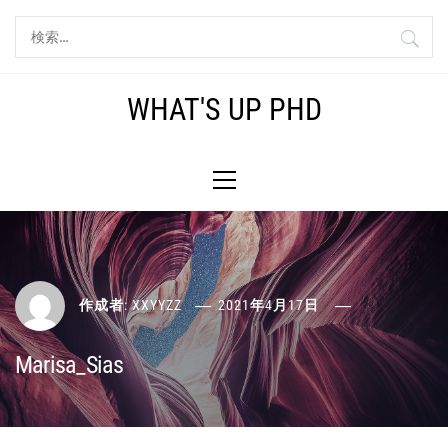
コ
検
ン
索:
テ
ン
WHAT'S UP PHD
ツ
へ
メ
ス
イ
キ
ン
ッ
メ
プ
ニ
ュ
ー
作成者:
XXYYZZ
2021年4月17日
Marisa_Sias