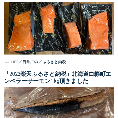
LIFE／日常
/
TAX／ふるさと納税
「2023楽天ふるさと納税」北海道白糠町エ
ンペラーサーモン1 kg頂きました