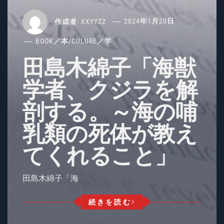
作成者:
XXYYZZ
2024年1月20日
BOOK／本
/
CULURE／学
田島木綿子「海獣
学者、クジラを解
剖する。～海の哺
乳類の死体が教え
てくれること」
田島木綿子「海
続きを読む