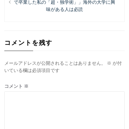
稿
去
で卒業した私の「超・独学術」」海外の大学に興
ナ
の
味がある人は必読
投
ビ
稿:
ゲ
ー
コメントを残す
シ
ョ
メールアドレスが公開されることはありません。
※
が付
ン
いている欄は必須項目です
コメント
※