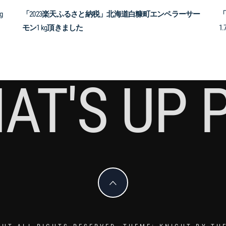
g
「2023楽天ふるさと納税」北海道白糠町エンペラーサー
「
モン1 kg頂きました
1
AT'S UP 