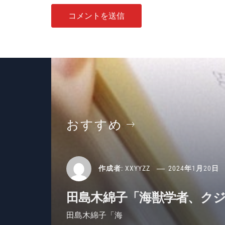
おすすめ
作成者:
XXYYZZ
2024年1月20日
田島木綿子「海獣学者、ク
田島木綿子「海