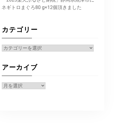
ネギトロまぐろ80 g×12個頂きました
カテゴリー
カ
テ
ゴ
アーカイブ
リ
ー
ア
ー
カ
イ
ブ