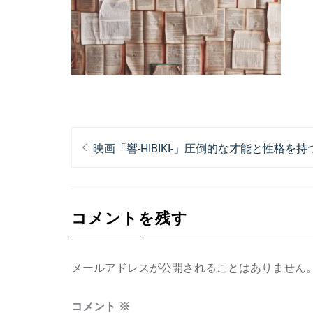
投
過
映画「響-HIBIKI-」圧倒的な才能と性格を
稿
去
ナ
の
投
ビ
コメントを残す
稿:
ゲ
ー
メールアドレスが公開されることはありません
シ
ョ
コメント
※