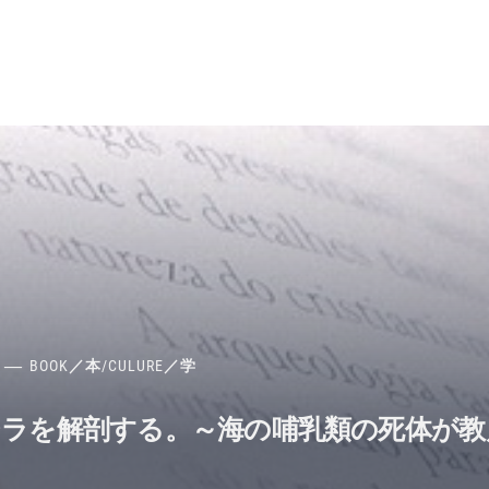
BOOK／本
/
CULURE／学
ジラを解剖する。～海の哺乳類の死体が