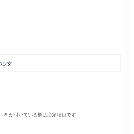
持つ少女
。
※
が付いている欄は必須項目です