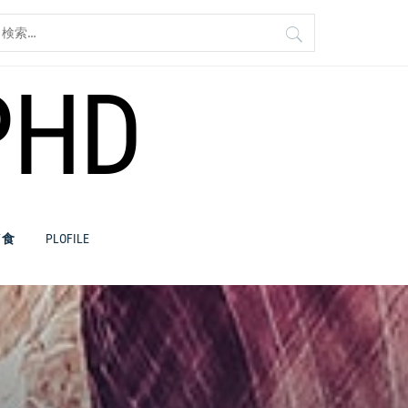
検
:
PHD
／食
PLOFILE