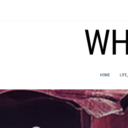
コ
ン
テ
ン
WH
ツ
へ
ス
キ
ッ
プ
HOME
LIF