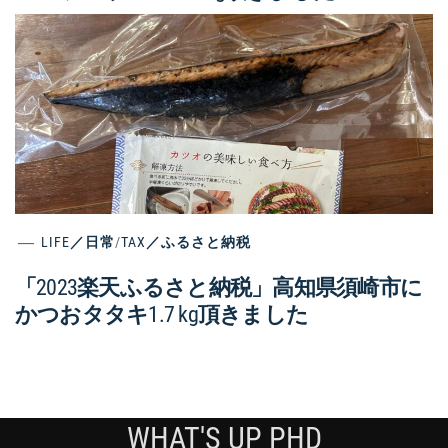
LIFE／日常
/
TAX／ふるさと納税
「2023楽天ふるさと納税」高知県須崎市に
かつおタタキ1.7 kg頂きました
WHAT'S UP PHD