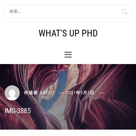
コ
検
ン
索:
テ
ン
WHAT'S UP PHD
ツ
へ
メ
ス
イ
キ
ン
ッ
メ
プ
ニ
ュ
ー
作成者:
XXYYZZ
2021年5月1日
IMG-3885