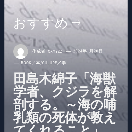
おすすめ
作成者:
XXYYZZ
2024年1月20日
BOOK／本
/
CULURE／学
田島木綿子「海獣
学者、クジラを解
剖する。～海の哺
乳類の死体が教え
てくれること」