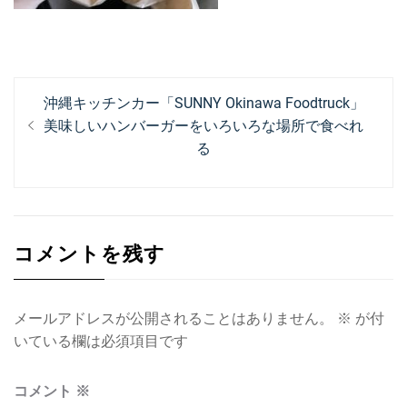
投
過
沖縄キッチンカー「SUNNY Okinawa Foodtruck」
稿
去
美味しいハンバーガーをいろいろな場所で食べれ
ナ
の
る
投
ビ
稿:
ゲ
ー
コメントを残す
シ
ョ
メールアドレスが公開されることはありません。
※
が付
ン
いている欄は必須項目です
コメント
※