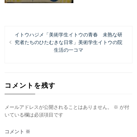
投
過
イトウハジメ「美術学生イトウの青春 未熟な研
稿
去
究者たちのひたむきな日常」美術学生イトウの院
ナ
の
生活の一コマ
投
ビ
稿:
ゲ
ー
コメントを残す
シ
ョ
メールアドレスが公開されることはありません。
※
が付
ン
いている欄は必須項目です
コメント
※