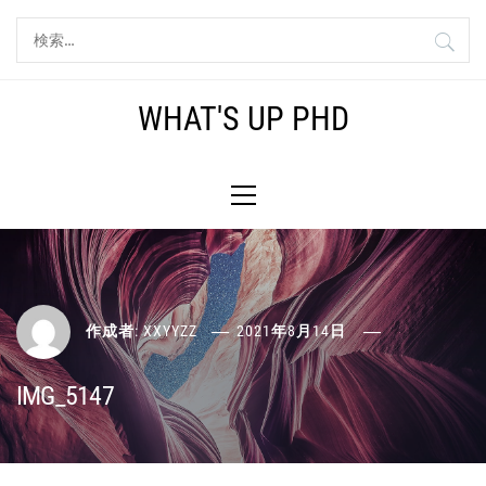
コ
検
ン
索:
テ
ン
WHAT'S UP PHD
ツ
へ
メ
ス
イ
キ
ン
ッ
メ
プ
ニ
ュ
ー
作成者:
XXYYZZ
2021年8月14日
IMG_5147