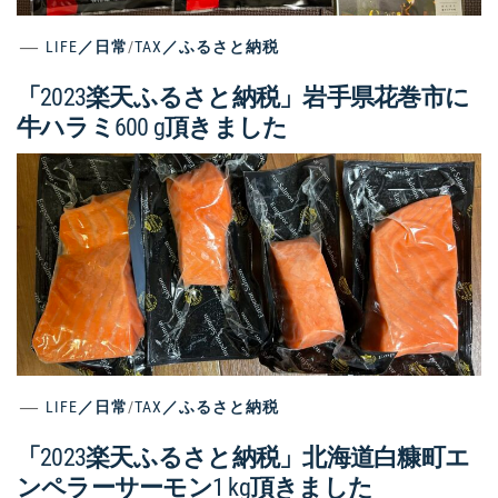
LIFE／日常
/
TAX／ふるさと納税
「2023楽天ふるさと納税」岩手県花巻市に
牛ハラミ600 g頂きました
LIFE／日常
/
TAX／ふるさと納税
「2023楽天ふるさと納税」北海道白糠町エ
ンペラーサーモン1 kg頂きました