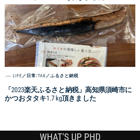
LIFE／日常
/
TAX／ふるさと納税
「2023楽天ふるさと納税」高知県須崎市に
かつおタタキ1.7 kg頂きました
WHAT'S UP PHD