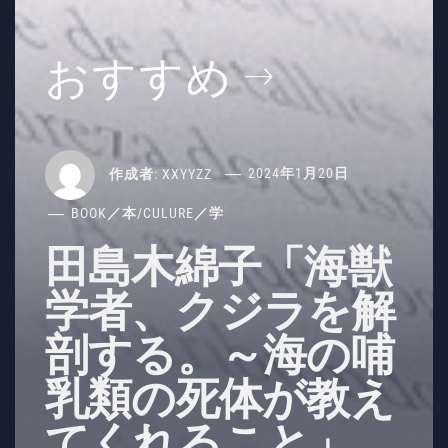
おすすめ
作成者:
XXYYZZ
2024年1月20日
BOOK／本
/
CULURE／学
田島木綿子「海獣
学者、クジラを解
剖する。～海の哺
乳類の死体が教え
てくれること」