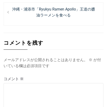
投
過
沖縄・浦添市「Ryukyu Ramen Apollo」王道の醬
稿
去
油ラーメンを食べる
ナ
の
投
ビ
稿:
ゲ
コメントを残す
ー
シ
ョ
メールアドレスが公開されることはありません。
※
が付
いている欄は必須項目です
ン
コメント
※