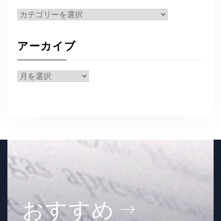
カ
テ
ゴ
アーカイブ
リ
ー
ア
ー
カ
イ
ブ
おすすめ