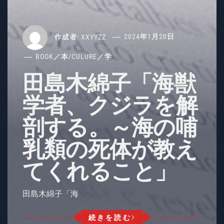
作成者:
XXYYZZ
2024年1月20日
BOOK／本
/
CULURE／学
田島木綿子「海獣
学者、クジラを解
剖する。～海の哺
乳類の死体が教え
てくれること」
田島木綿子「海
続きを読む