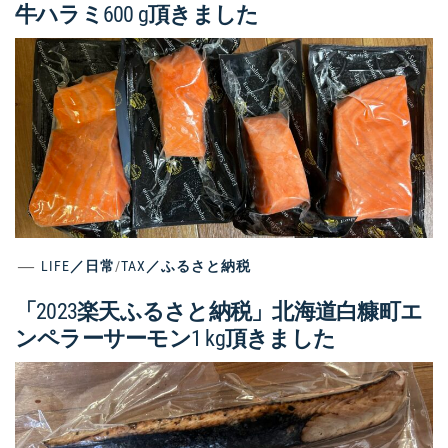
牛ハラミ600 g頂きました
LIFE／日常
/
TAX／ふるさと納税
「2023楽天ふるさと納税」北海道白糠町エ
ンペラーサーモン1 kg頂きました