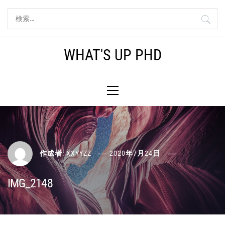
コ
検
ン
索:
テ
ン
WHAT'S UP PHD
ツ
へ
メ
ス
イ
キ
ン
ッ
メ
プ
ニ
ュ
ー
作成者:
XXYYZZ
2020年7月24日
IMG_2148