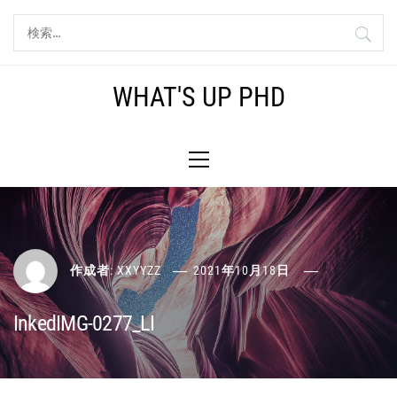
コ
検
ン
索:
テ
ン
WHAT'S UP PHD
ツ
へ
メ
ス
イ
キ
ン
ッ
メ
プ
ニ
ュ
ー
作成者:
XXYYZZ
2021年10月18日
InkedIMG-0277_LI