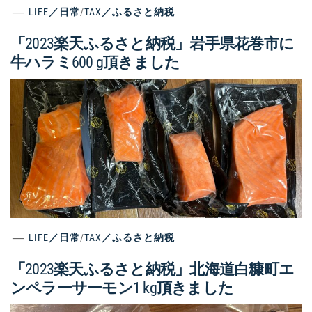
LIFE／日常
/
TAX／ふるさと納税
「2023楽天ふるさと納税」岩手県花巻市に
牛ハラミ600 g頂きました
LIFE／日常
/
TAX／ふるさと納税
「2023楽天ふるさと納税」北海道白糠町エ
ンペラーサーモン1 kg頂きました