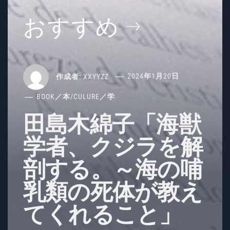
おすすめ
作成者:
XXYYZZ
2024年1月20日
BOOK／本
/
CULURE／学
田島木綿子「海獣
学者、クジラを解
剖する。～海の哺
乳類の死体が教え
てくれること」