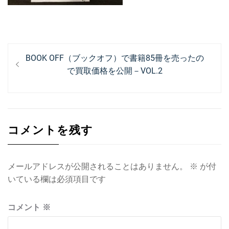
投
過
BOOK OFF（ブックオフ）で書籍85冊を売ったの
稿
去
で買取価格を公開－VOL.2
ナ
の
投
ビ
稿:
ゲ
コメントを残す
ー
シ
ョ
メールアドレスが公開されることはありません。
※
が付
いている欄は必須項目です
ン
コメント
※