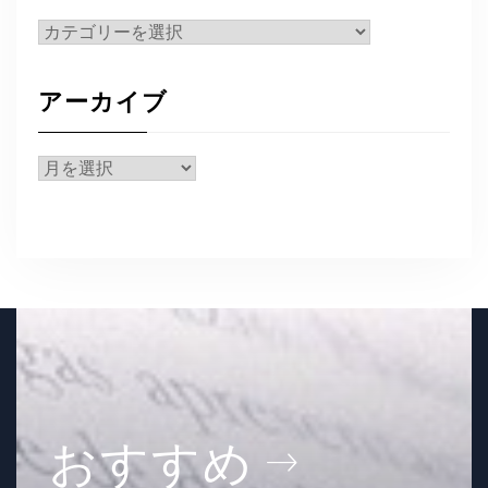
カ
テ
ゴ
アーカイブ
リ
ー
ア
ー
カ
イ
ブ
おすすめ