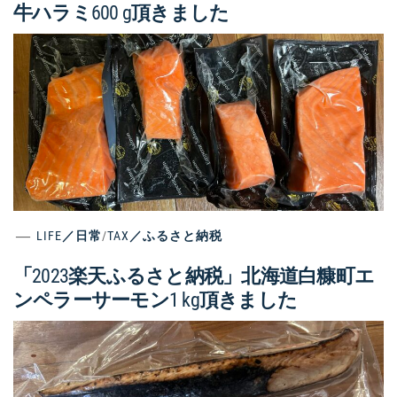
牛ハラミ600 g頂きました
LIFE／日常
/
TAX／ふるさと納税
「2023楽天ふるさと納税」北海道白糠町エ
ンペラーサーモン1 kg頂きました