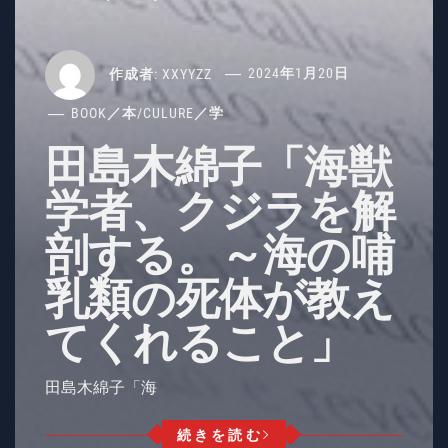
作成者:
XXYYZZ
2024年1月20日
BOOK／本
/
CULURE／学
田島木綿子「海獣
学者、クジラを解
剖する。～海の哺
乳類の死体が教え
てくれること」
田島木綿子「海
続きを読む