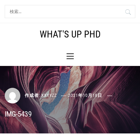
コ
検
ン
索:
テ
ン
WHAT'S UP PHD
ツ
へ
メ
ス
イ
キ
ン
ッ
メ
プ
ニ
ュ
ー
作成者:
XXYYZZ
2021年10月18日
IMG-5439