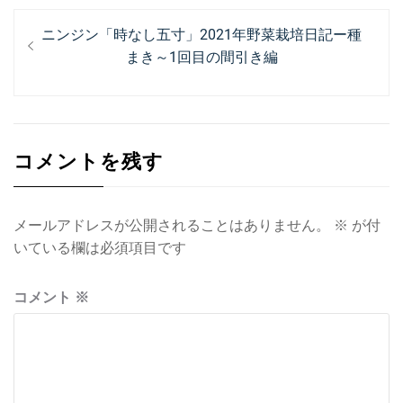
投
過
ニンジン「時なし五寸」2021年野菜栽培日記ー種
稿
去
まき～1回目の間引き編
ナ
の
投
ビ
稿:
ゲ
コメントを残す
ー
シ
ョ
メールアドレスが公開されることはありません。
※
が付
いている欄は必須項目です
ン
コメント
※