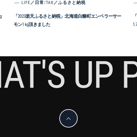
LIFE／日常
/
TAX／ふるさと納税
g
「2023楽天ふるさと納税」北海道白糠町エンペラーサー
「
モン1 kg頂きました
1
AT'S UP 