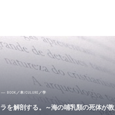
BOOK／本
/
CULURE／学
ジラを解剖する。～海の哺乳類の死体が