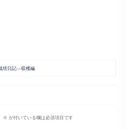
菜栽培日記―収穫編
。
※
が付いている欄は必須項目です