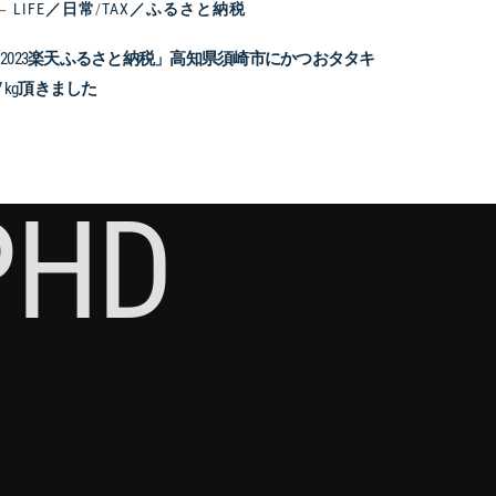
LIFE／日常
/
TAX／ふるさと納税
2023楽天ふるさと納税」高知県須崎市にかつおタタキ
.7 kg頂きました
PHD