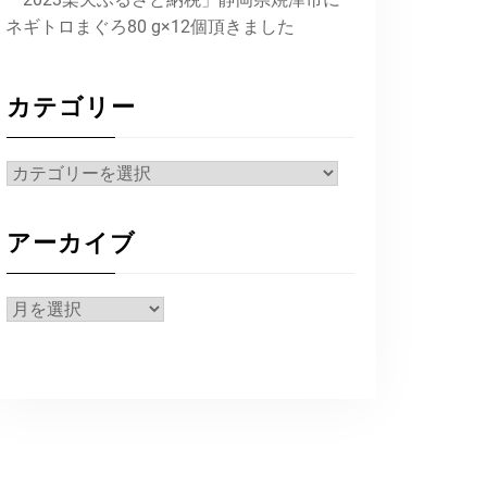
ネギトロまぐろ80 g×12個頂きました
カテゴリー
カ
テ
ゴ
アーカイブ
リ
ー
ア
ー
カ
イ
ブ