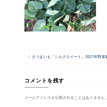
投
過
さつまいも「シルクスイート」2021年野
稿
去
ナ
の
投
ビ
コメントを残す
稿:
ゲ
ー
メールアドレスが公開されることはありません
シ