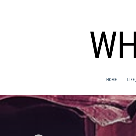
コ
ン
テ
ン
WH
ツ
へ
ス
キ
ッ
プ
HOME
LIF