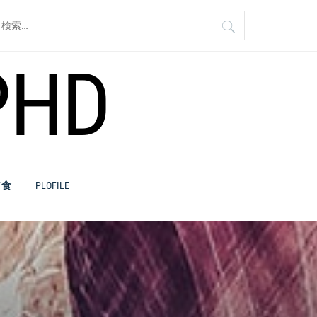
検
:
PHD
／食
PLOFILE