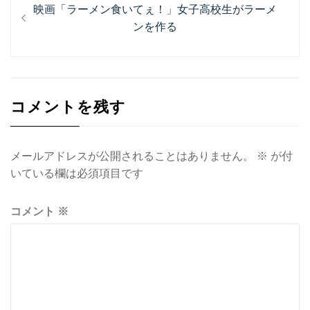
投
過
映画「ラーメン食いてぇ！」女子高校生がラーメ
稿
去
ンを作る
ナ
の
投
ビ
稿:
ゲ
コメントを残す
ー
シ
ョ
メールアドレスが公開されることはありません。
※
が付
いている欄は必須項目です
ン
コメント
※