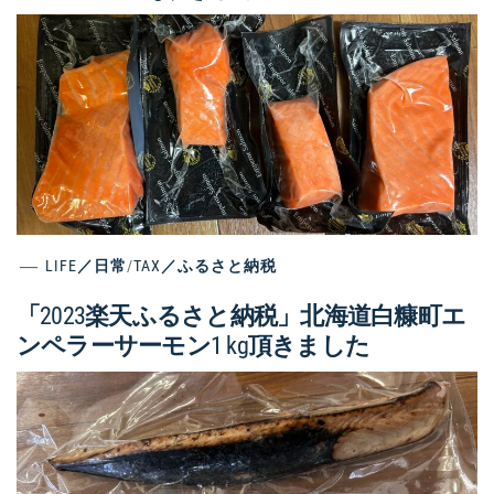
LIFE／日常
/
TAX／ふるさと納税
「2023楽天ふるさと納税」北海道白糠町エ
ンペラーサーモン1 kg頂きました