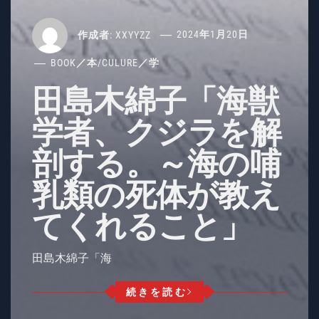
作成者:
XXYYZZ
2024年1月20日
BOOK／本
/
CULURE／学
田島木綿子「海獣
学者、クジラを解
剖する。～海の哺
乳類の死体が教え
てくれること」
田島木綿子「海
続きを読む