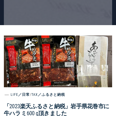
LIFE／日常
/
TAX／ふるさと納税
「2023楽天ふるさと納税」岩手県花巻市に
牛ハラミ600 g頂きました