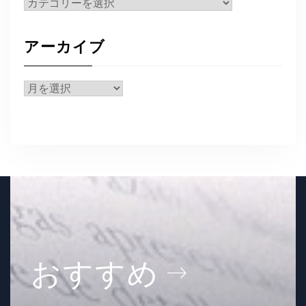
カ
テ
ゴ
アーカイブ
リ
ー
ア
ー
カ
イ
ブ
おすすめ