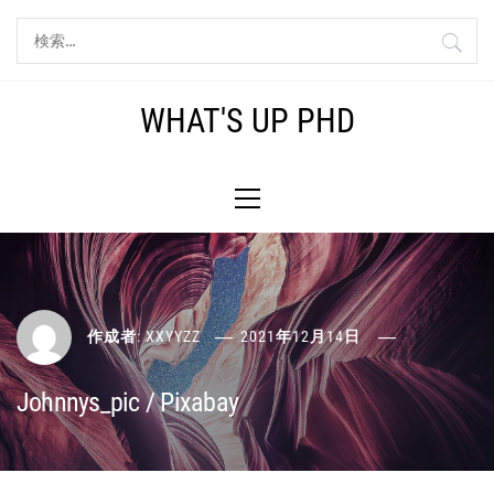
コ
検
ン
索:
テ
ン
WHAT'S UP PHD
ツ
へ
メ
ス
イ
キ
ン
ッ
メ
プ
ニ
ュ
ー
作成者:
XXYYZZ
2021年12月14日
Johnnys_pic / Pixabay