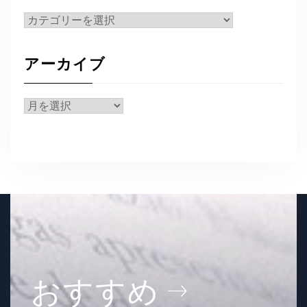
カ
テ
ゴ
アーカイブ
リ
ー
ア
ー
カ
イ
ブ
おすすめ