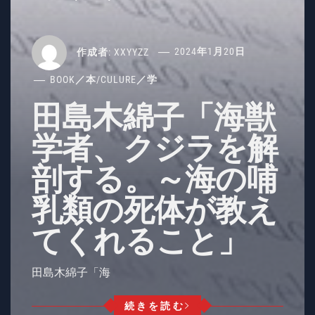
作成者:
XXYYZZ
2024年1月20日
BOOK／本
/
CULURE／学
田島木綿子「海獣
学者、クジラを解
剖する。～海の哺
乳類の死体が教え
てくれること」
田島木綿子「海
続きを読む