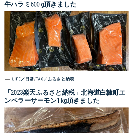
牛ハラミ600 g頂きました
LIFE／日常
/
TAX／ふるさと納税
「2023楽天ふるさと納税」北海道白糠町エ
ンペラーサーモン1 kg頂きました