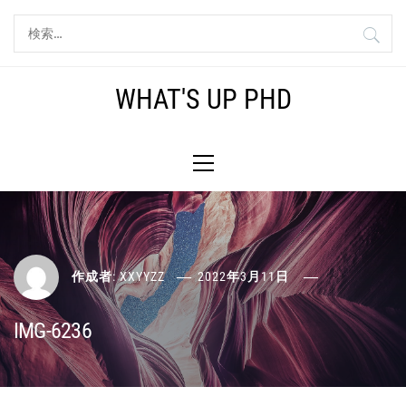
コ
検
ン
索:
テ
ン
WHAT'S UP PHD
ツ
へ
メ
ス
イ
キ
ン
ッ
メ
プ
ニ
ュ
ー
作成者:
XXYYZZ
2022年3月11日
IMG-6236