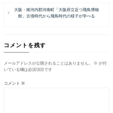
投
過
大阪・南河内郡河南町「大阪府立近つ飛鳥博物
稿
去
館」古墳時代から飛鳥時代の様子が学べる
ナ
の
投
ビ
稿:
ゲ
コメントを残す
ー
シ
ョ
メールアドレスが公開されることはありません。
※
が付
いている欄は必須項目です
ン
コメント
※