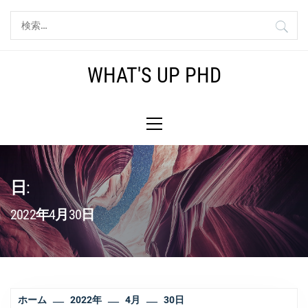
コ
検
ン
索:
テ
ン
WHAT'S UP PHD
ツ
へ
メ
ス
イ
キ
ン
ッ
メ
プ
ニ
日:
ュ
ー
2022年4月30日
ホーム
2022年
4月
30日