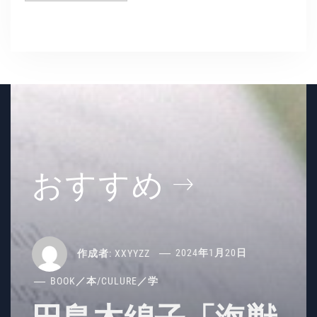
ー
カ
イ
ブ
おすすめ
作成者:
XXYYZZ
2024年1月20日
BOOK／本
/
CULURE／学