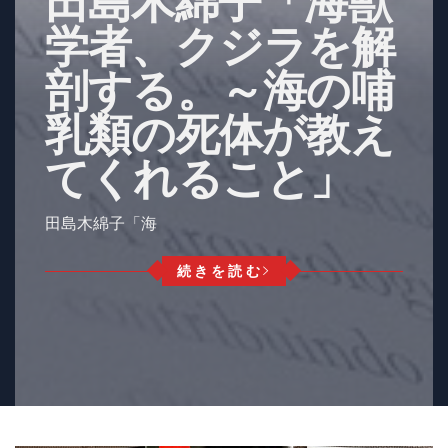
田島木綿子「海獣
学者、クジラを解
剖する。～海の哺
乳類の死体が教え
てくれること」
田島木綿子「海
続きを読む