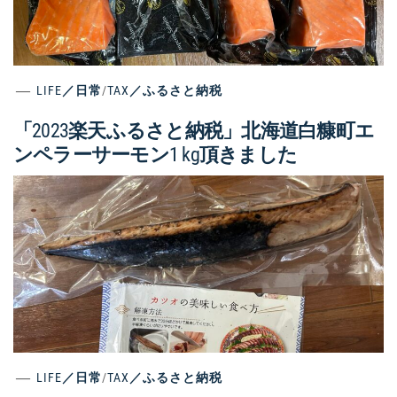
LIFE／日常
/
TAX／ふるさと納税
「2023楽天ふるさと納税」北海道白糠町エ
ンペラーサーモン1 kg頂きました
LIFE／日常
/
TAX／ふるさと納税