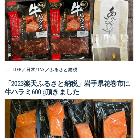
LIFE／日常
/
TAX／ふるさと納税
「2023楽天ふるさと納税」岩手県花巻市に
牛ハラミ600 g頂きました