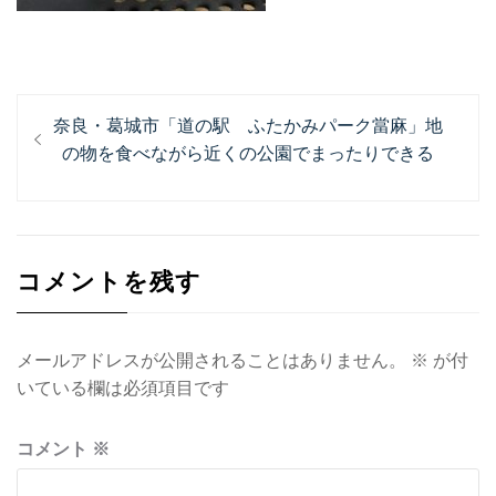
投
過
奈良・葛城市「道の駅 ふたかみパーク當麻」地
稿
去
の物を食べながら近くの公園でまったりできる
ナ
の
投
ビ
稿:
ゲ
コメントを残す
ー
シ
ョ
メールアドレスが公開されることはありません。
※
が付
いている欄は必須項目です
ン
コメント
※