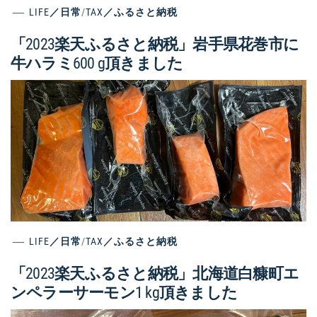
LIFE／日常
/
TAX／ふるさと納税
「2023楽天ふるさと納税」岩手県花巻市に
牛ハラミ600 g頂きました
LIFE／日常
/
TAX／ふるさと納税
「2023楽天ふるさと納税」北海道白糠町エ
ンペラーサーモン1 kg頂きました