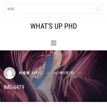
コ
検
ン
索:
テ
ン
WHAT'S UP PHD
ツ
へ
メ
ス
イ
キ
ン
ッ
メ
プ
ニ
ュ
ー
作成者:
XXYYZZ
2022年5月7日
IMG-6479