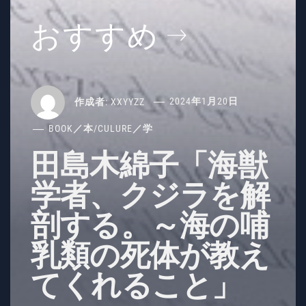
おすすめ
作成者:
XXYYZZ
2024年1月20日
BOOK／本
/
CULURE／学
田島木綿子「海獣
学者、クジラを解
剖する。～海の哺
乳類の死体が教え
てくれること」