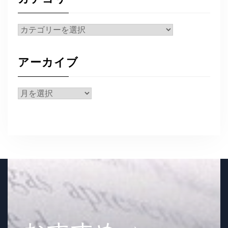
カ
テ
ゴ
アーカイブ
リ
ー
ア
ー
カ
イ
ブ