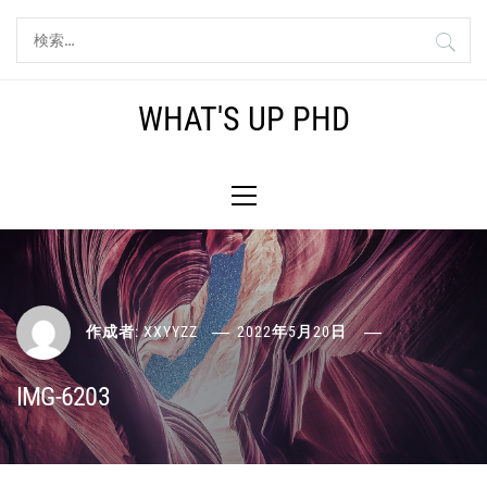
コ
検
ン
索:
テ
ン
WHAT'S UP PHD
ツ
へ
メ
ス
イ
キ
ン
ッ
メ
プ
ニ
ュ
ー
作成者:
XXYYZZ
2022年5月20日
IMG-6203