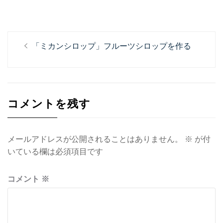
投
過
「ミカンシロップ」フルーツシロップを作る
稿
去
ナ
の
投
ビ
稿:
ゲ
コメントを残す
ー
シ
メールアドレスが公開されることはありません。
※
が付
ョ
いている欄は必須項目です
ン
コメント
※