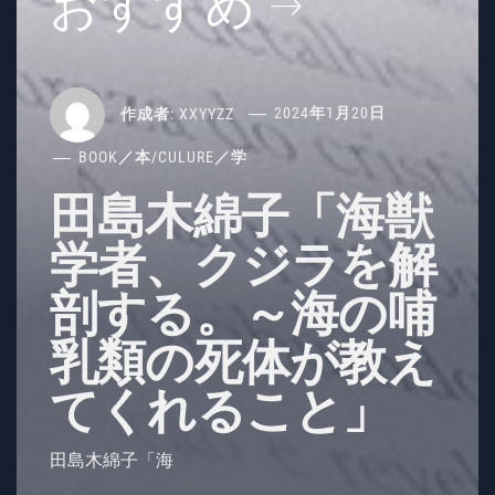
おすすめ
作成者:
XXYYZZ
2024年1月20日
BOOK／本
/
CULURE／学
田島木綿子「海獣
学者、クジラを解
剖する。～海の哺
乳類の死体が教え
てくれること」
田島木綿子「海