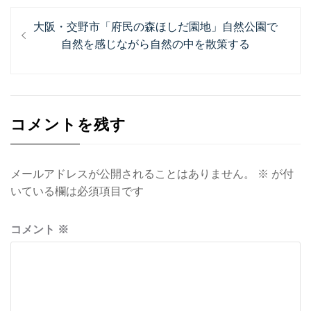
投
過
大阪・交野市「府民の森ほしだ園地」自然公園で
稿
去
自然を感じながら自然の中を散策する
ナ
の
投
ビ
稿:
ゲ
コメントを残す
ー
シ
ョ
メールアドレスが公開されることはありません。
※
が付
いている欄は必須項目です
ン
コメント
※