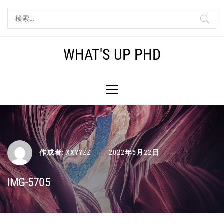
コ
検
ン
索:
テ
ン
WHAT'S UP PHD
ツ
へ
メ
ス
イ
キ
ン
ッ
メ
プ
ニ
ュ
ー
作成者:
XXYYZZ
2022年5月22日
IMG-5705