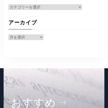
カ
テ
ゴ
アーカイブ
リ
ー
ア
ー
カ
イ
ブ
おすすめ