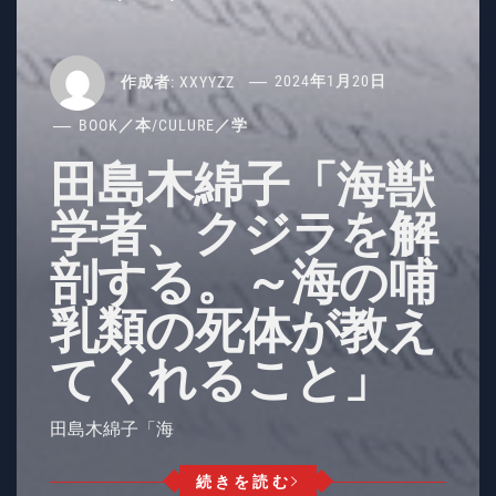
作成者:
XXYYZZ
2024年1月20日
BOOK／本
/
CULURE／学
田島木綿子「海獣
学者、クジラを解
剖する。～海の哺
乳類の死体が教え
てくれること」
田島木綿子「海
続きを読む