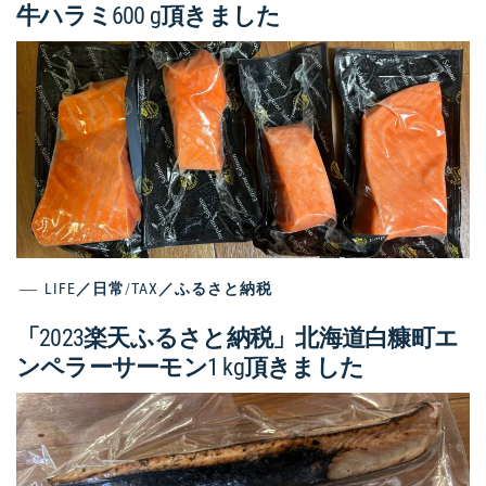
牛ハラミ600 g頂きました
LIFE／日常
/
TAX／ふるさと納税
「2023楽天ふるさと納税」北海道白糠町エ
ンペラーサーモン1 kg頂きました