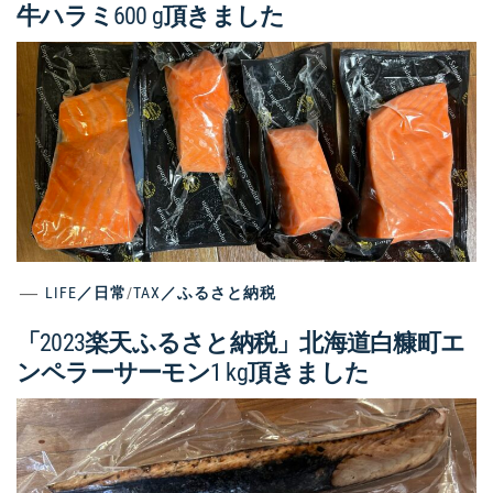
牛ハラミ600 g頂きました
LIFE／日常
/
TAX／ふるさと納税
「2023楽天ふるさと納税」北海道白糠町エ
ンペラーサーモン1 kg頂きました