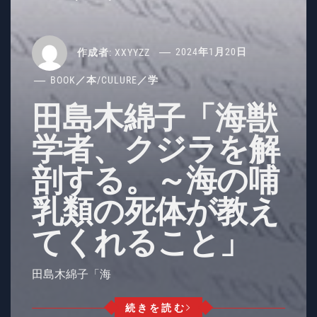
作成者:
XXYYZZ
2024年1月20日
BOOK／本
/
CULURE／学
田島木綿子「海獣
学者、クジラを解
剖する。～海の哺
乳類の死体が教え
てくれること」
田島木綿子「海
続きを読む