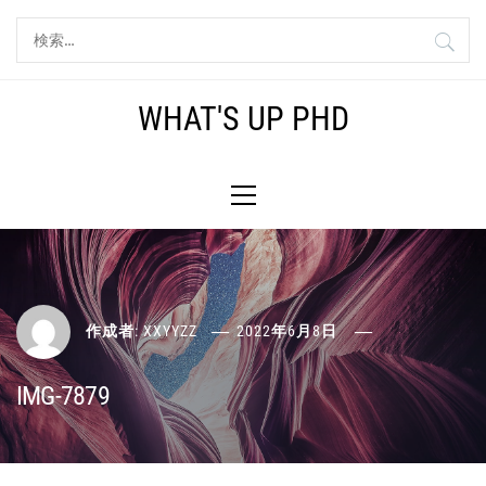
コ
検
ン
索:
テ
ン
WHAT'S UP PHD
ツ
へ
メ
ス
イ
キ
ン
ッ
メ
プ
ニ
ュ
ー
作成者:
XXYYZZ
2022年6月8日
IMG-7879