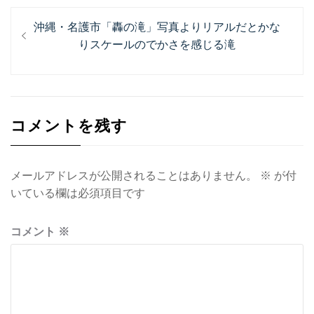
投
過
沖縄・名護市「轟の滝」写真よりリアルだとかな
稿
去
りスケールのでかさを感じる滝
ナ
の
投
ビ
稿:
ゲ
コメントを残す
ー
シ
ョ
メールアドレスが公開されることはありません。
※
が付
いている欄は必須項目です
ン
コメント
※