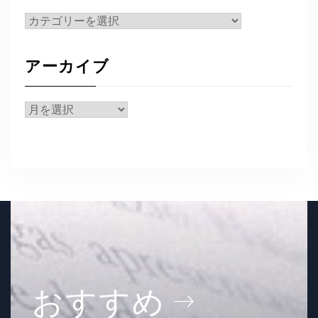
カ
テ
ゴ
アーカイブ
リ
ー
ア
ー
カ
イ
ブ
おすすめ