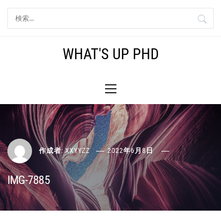
コ
検
ン
索:
テ
ン
WHAT'S UP PHD
ツ
へ
メ
ス
イ
キ
ン
ッ
メ
プ
ニ
ュ
ー
作成者:
XXYYZZ
2022年6月8日
IMG-7885