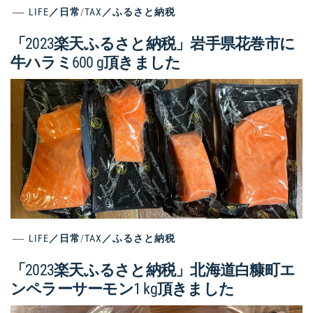
LIFE／日常
/
TAX／ふるさと納税
「2023楽天ふるさと納税」岩手県花巻市に
牛ハラミ600 g頂きました
LIFE／日常
/
TAX／ふるさと納税
「2023楽天ふるさと納税」北海道白糠町エ
ンペラーサーモン1 kg頂きました