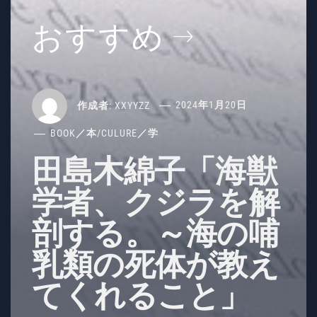
おすすめ
作成者:
XXYYZZ
2024年1月20日
BOOK／本
/
CULURE／学
田島木綿子「海獣
学者、クジラを解
剖する。～海の哺
乳類の死体が教え
てくれること」