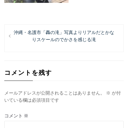
投
過
沖縄・名護市「轟の滝」写真よりリアルだとかな
稿
去
りスケールのでかさを感じる滝
ナ
の
投
ビ
稿:
ゲ
コメントを残す
ー
シ
ョ
メールアドレスが公開されることはありません。
※
が付
いている欄は必須項目です
ン
コメント
※