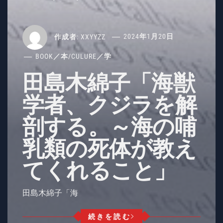
作成者:
XXYYZZ
2024年1月20日
BOOK／本
/
CULURE／学
田島木綿子「海獣
学者、クジラを解
剖する。～海の哺
乳類の死体が教え
てくれること」
田島木綿子「海
続きを読む