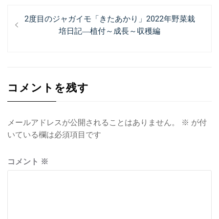
投
過
2度目のジャガイモ「きたあかり」2022年野菜栽
稿
去
培日記―植付～成長～収穫編
ナ
の
投
ビ
稿:
ゲ
コメントを残す
ー
シ
ョ
メールアドレスが公開されることはありません。
※
が付
いている欄は必須項目です
ン
コメント
※