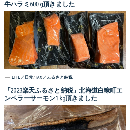
牛ハラミ600 g頂きました
LIFE／日常
/
TAX／ふるさと納税
「2023楽天ふるさと納税」北海道白糠町エ
ンペラーサーモン1 kg頂きました