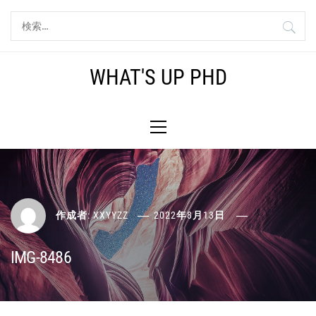
コ
検
ン
索:
テ
ン
WHAT'S UP PHD
ツ
へ
メ
ス
イ
キ
ン
ッ
メ
プ
ニ
ュ
ー
作成者:
XXYYZZ
2022年8月13日
IMG-8486