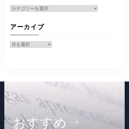
カ
テ
ゴ
アーカイブ
リ
ー
ア
ー
カ
イ
ブ
おすすめ