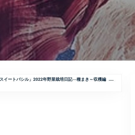
スイートバシル」2022年野菜栽培日記―種まき～収穫編