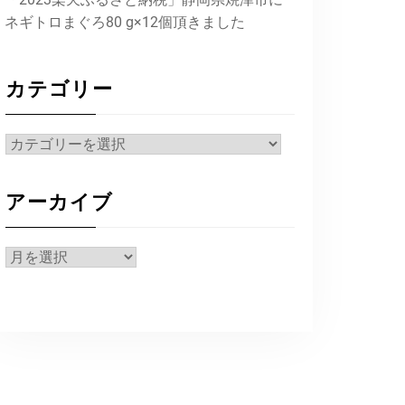
ネギトロまぐろ80 g×12個頂きました
カテゴリー
カ
テ
ゴ
アーカイブ
リ
ー
ア
ー
カ
イ
ブ