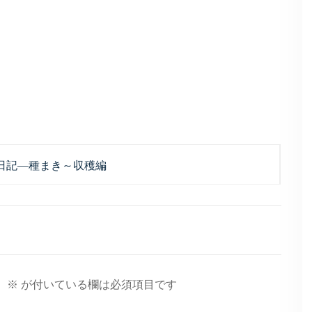
培日記―種まき～収穫編
。
※
が付いている欄は必須項目です