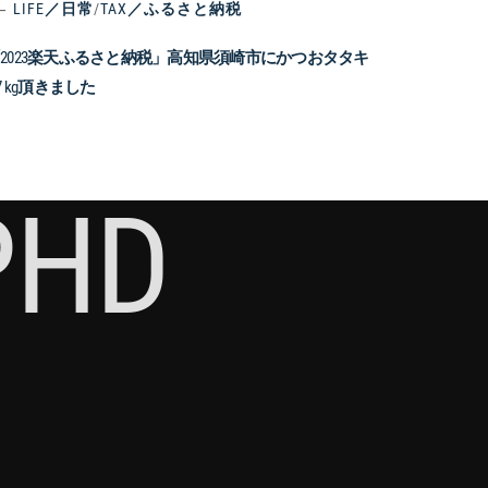
LIFE／日常
/
TAX／ふるさと納税
2023楽天ふるさと納税」高知県須崎市にかつおタタキ
.7 kg頂きました
PHD