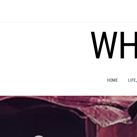
コ
ン
テ
ン
WH
ツ
へ
ス
キ
ッ
プ
HOME
LIF