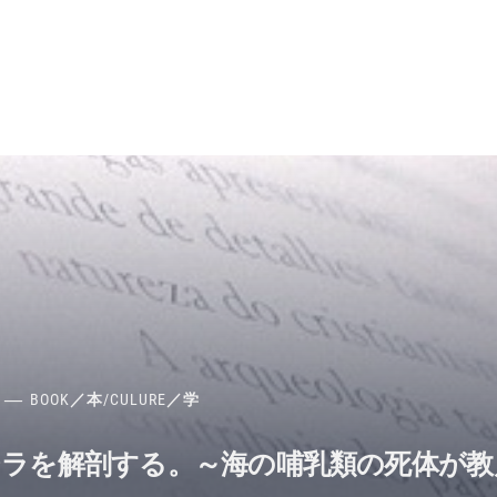
BOOK／本
/
CULURE／学
ジラを解剖する。～海の哺乳類の死体が