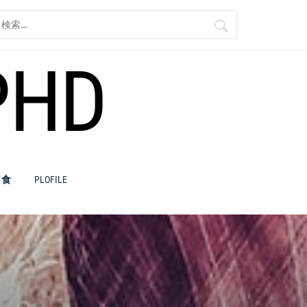
検
:
PHD
／食
PLOFILE