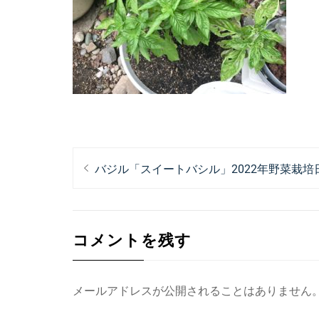
投
過
バジル「スイートバシル」2022年野菜栽
稿
去
ナ
の
投
ビ
コメントを残す
稿:
ゲ
ー
メールアドレスが公開されることはありません
シ