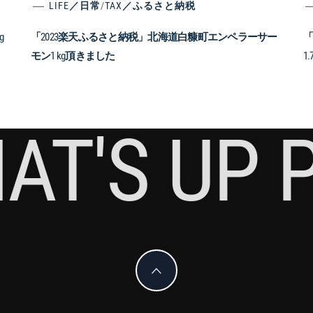
LIFE／日常
/
TAX／ふるさと納税
g
「2023楽天ふるさと納税」北海道白糠町エンペラーサー
「
モン1 kg頂きました
1
AT'S UP 