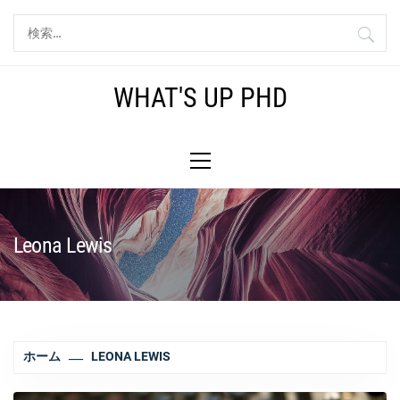
コ
検
ン
索:
テ
ン
WHAT'S UP PHD
ツ
へ
メ
ス
イ
キ
ン
ッ
メ
プ
ニ
Leona Lewis
ュ
ー
ホーム
LEONA LEWIS