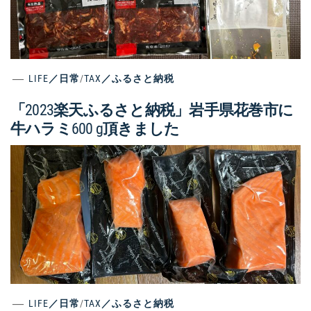
LIFE／日常
/
TAX／ふるさと納税
「2023楽天ふるさと納税」岩手県花巻市に
牛ハラミ600 g頂きました
LIFE／日常
/
TAX／ふるさと納税