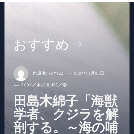
おすすめ
作成者:
XXYYZZ
2024年1月20日
BOOK／本
/
CULURE／学
田島木綿子「海獣
学者、クジラを解
剖する。～海の哺