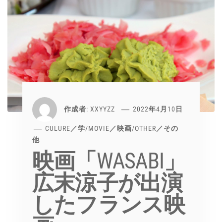
作成者:
XXYYZZ
2022年4月10日
CULURE／学
/
MOVIE／映画
/
OTHER／その
他
映画「WASABI」
広末涼子が出演
したフランス映