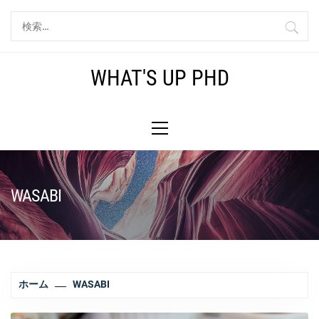
コ
検
ン
索:
テ
ン
WHAT'S UP PHD
ツ
へ
メ
ス
イ
キ
ン
ッ
メ
プ
ニ
WASABI
ュ
ー
ホーム
WASABI