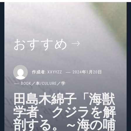
おすすめ
作成者:
XXYYZZ
2024年1月20日
BOOK／本
/
CULURE／学
田島木綿子「海獣
学者、クジラを解
剖する。～海の哺