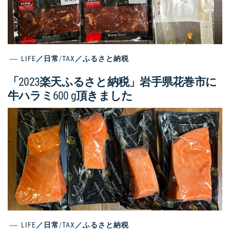
LIFE／日常
/
TAX／ふるさと納税
「2023楽天ふるさと納税」岩手県花巻市に
牛ハラミ600 g頂きました
LIFE／日常
/
TAX／ふるさと納税