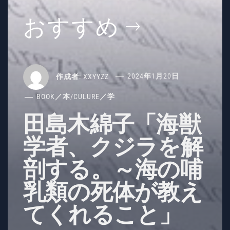
おすすめ
作成者:
XXYYZZ
2024年1月20日
BOOK／本
/
CULURE／学
田島木綿子「海獣
学者、クジラを解
剖する。～海の哺
乳類の死体が教え
てくれること」