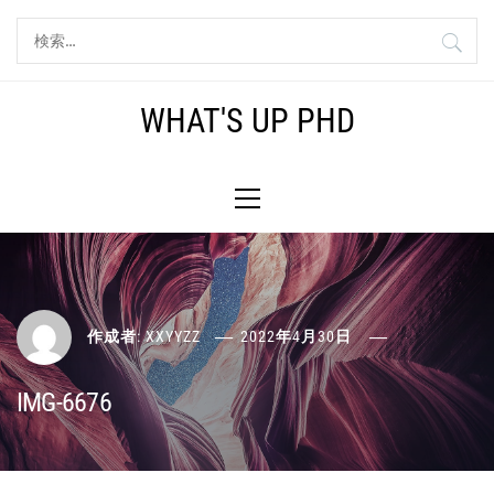
コ
検
ン
索:
テ
ン
WHAT'S UP PHD
ツ
へ
メ
ス
イ
キ
ン
ッ
メ
プ
ニ
ュ
ー
作成者:
XXYYZZ
2022年4月30日
IMG-6676