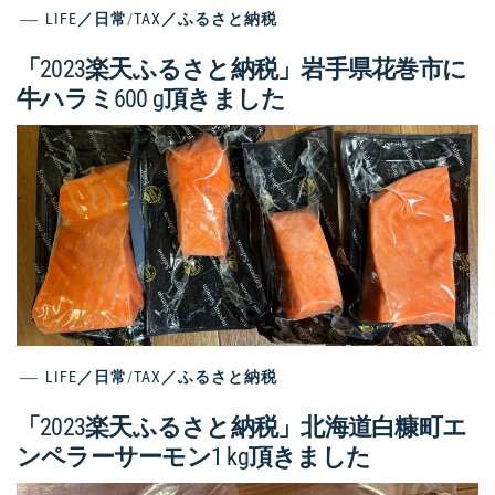
LIFE／日常
/
TAX／ふるさと納税
「2023楽天ふるさと納税」岩手県花巻市に
牛ハラミ600 g頂きました
LIFE／日常
/
TAX／ふるさと納税
「2023楽天ふるさと納税」北海道白糠町エ
ンペラーサーモン1 kg頂きました