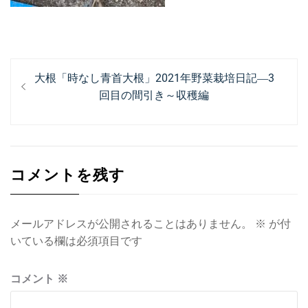
投
過
大根「時なし青首大根」2021年野菜栽培日記―3
稿
去
回目の間引き～収穫編
ナ
の
投
ビ
稿:
ゲ
コメントを残す
ー
シ
ョ
メールアドレスが公開されることはありません。
※
が付
いている欄は必須項目です
ン
コメント
※