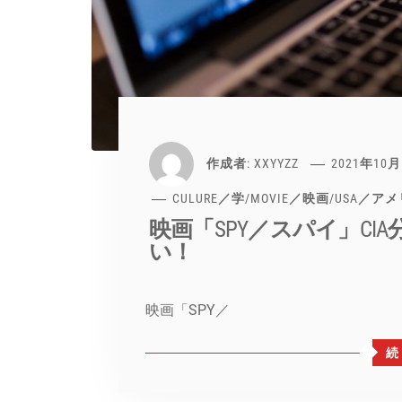
作成者:
XXYYZZ
2021年10
CULURE／学
/
MOVIE／映画
/
USA／ア
映画「SPY／スパイ」C
い！
映画「SPY／
続