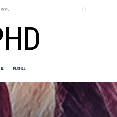
検
:
PHD
／食
PLOFILE