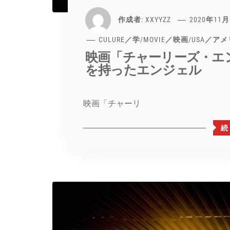
作成者:
XXYYZZ
2020年11
CULURE／学
/
MOVIE／映画
/
USA／ア
映画「チャーリーズ・エ
を持ったエンジェル
映画「チャーリ
続