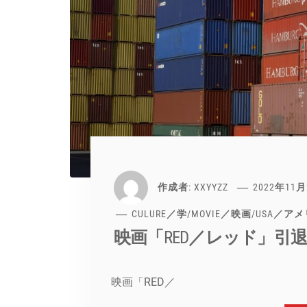
作成者:
XXYYZZ
2022年11
CULURE／学
/
MOVIE／映画
/
USA／ア
映画「RED／レッド」引
映画「RED／