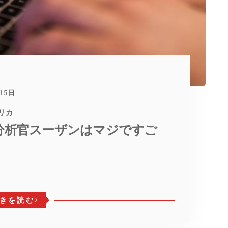
月15日
メリカ
IA分析官スーザンはマジですご
きを読む