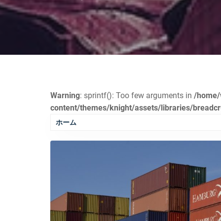
Warning
: sprintf(): Too few arguments in
/home/
content/themes/knight/assets/libraries/bread
ホーム