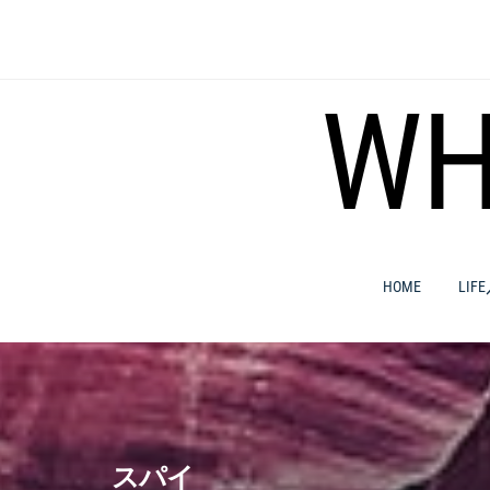
コ
ン
テ
ン
WH
ツ
へ
ス
キ
ッ
プ
HOME
LIF
スパイ