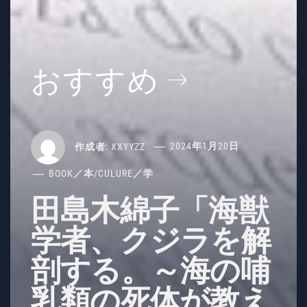
おすすめ
作成者:
XXYYZZ
2024年1月20日
BOOK／本
/
CULURE／学
田島木綿子「海獣
学者、クジラを解
剖する。～海の哺
乳類の死体が教え