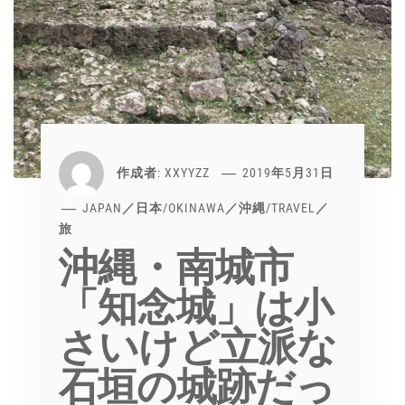
作成者:
XXYYZZ
2019年5月31日
JAPAN／日本
/
OKINAWA／沖縄
/
TRAVEL／
旅
沖縄・南城市
「知念城」は小
さいけど立派な
石垣の城跡だっ