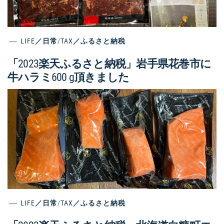
LIFE／日常
/
TAX／ふるさと納税
「2023楽天ふるさと納税」岩手県花巻市に
牛ハラミ600 g頂きました
LIFE／日常
/
TAX／ふるさと納税