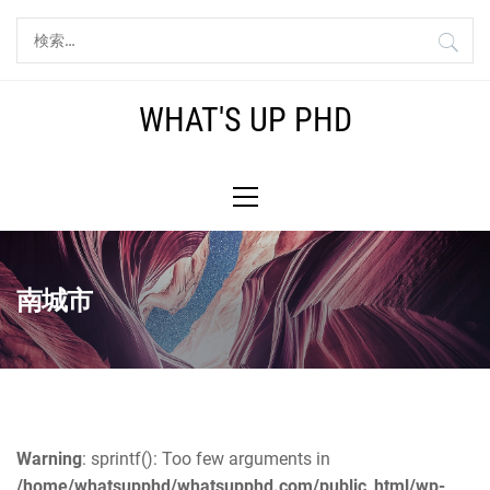
コ
検
ン
索:
テ
ン
WHAT'S UP PHD
ツ
へ
メ
ス
イ
キ
ン
ッ
メ
プ
ニ
南城市
ュ
ー
Warning
: sprintf(): Too few arguments in
/home/whatsupphd/whatsupphd.com/public_html/wp-