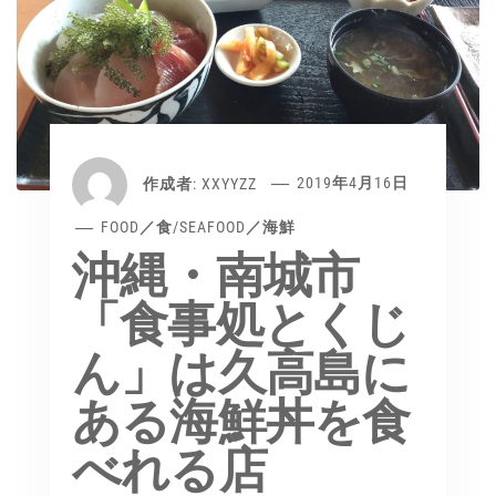
作成者:
XXYYZZ
2019年4月16日
FOOD／食
/
SEAFOOD／海鮮
沖縄・南城市
「食事処とくじ
ん」は久高島に
ある海鮮丼を食
べれる店