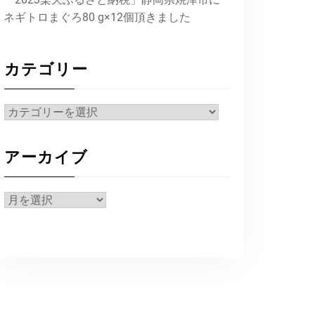
ネギトロまぐろ80 g×12個頂きました
カテゴリー
カ
テ
ゴ
アーカイブ
リ
ー
ア
ー
カ
イ
ブ