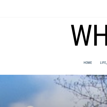
コ
ン
テ
ン
WH
ツ
へ
ス
キ
ッ
プ
HOME
LIF