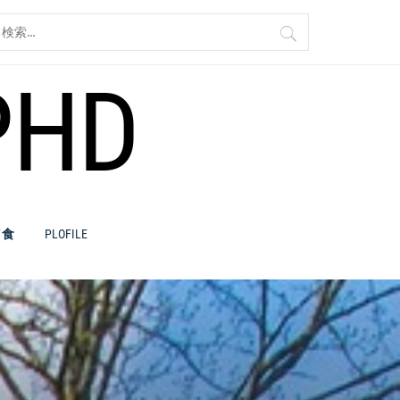
検
:
PHD
／食
PLOFILE