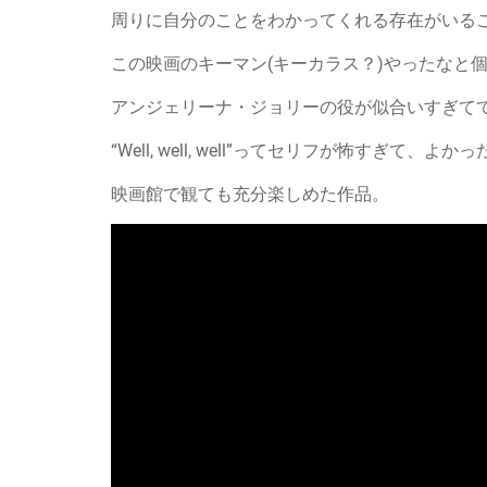
周りに自分のことをわかってくれる存在がいる
この映画のキーマン(キーカラス？)やったなと
アンジェリーナ・ジョリーの役が似合いすぎて
“Well, well, well”ってセリフが怖すぎて、よか
映画館で観ても充分楽しめた作品。