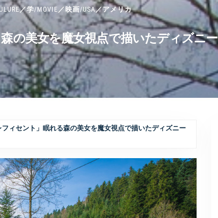
ULURE／学
/
MOVIE／映画
/
USA／アメリカ
る森の美女を魔女視点で描いたディズニー
レフィセント」眠れる森の美女を魔女視点で描いたディズニー