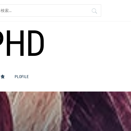
検
:
PHD
／食
PLOFILE