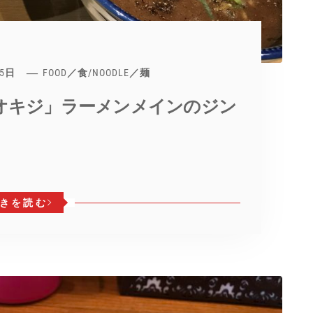
15日
FOOD／食
/
NOODLE／麺
オキジ」ラーメンメインのジン
きを読む