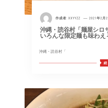
作成者:
XXYYZZ
2021年2月
沖縄・読谷村「麺屋シロ
いろんな限定麺も味わえ
沖縄・読谷村「
続