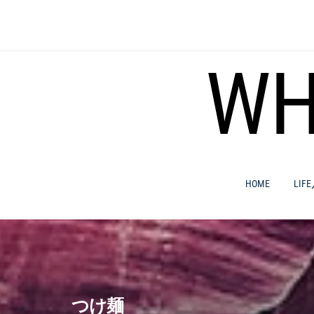
コ
ン
テ
ン
WH
ツ
へ
ス
キ
ッ
プ
HOME
LIF
つけ麺