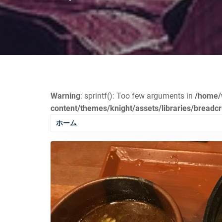
Warning
: sprintf(): Too few arguments in
/home/
content/themes/knight/assets/libraries/bread
ホーム