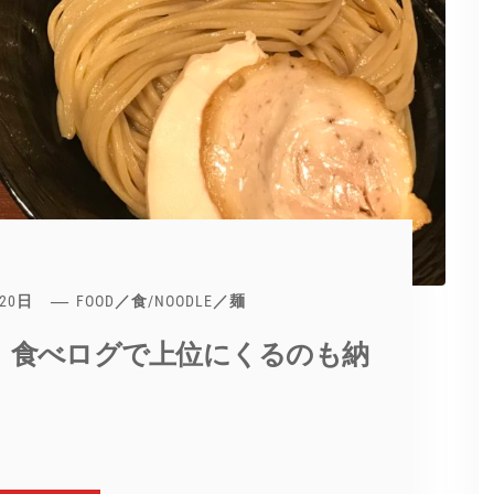
月20日
FOOD／食
/
NOODLE／麺
」食べログで上位にくるのも納