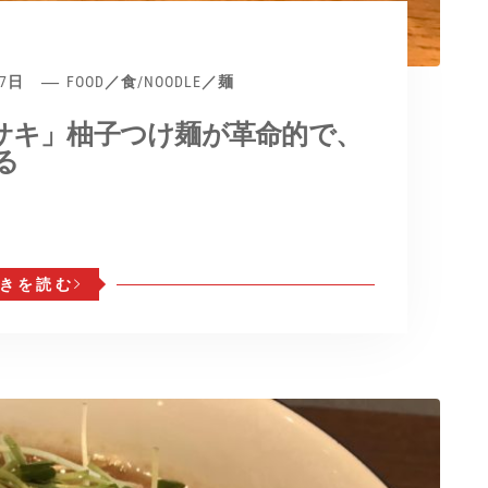
27日
FOOD／食
/
NOODLE／麺
サキ」柚子つけ麺が革命的で、
る
きを読む