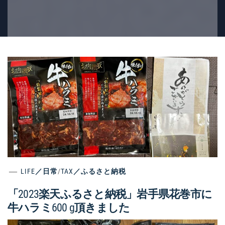
LIFE／日常
/
TAX／ふるさと納税
「2023楽天ふるさと納税」岩手県花巻市に
牛ハラミ600 g頂きました