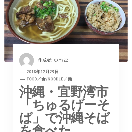
作成者:
XXYYZZ
2018年12月29日
FOOD／食
/
NOODLE／麺
沖縄・宜野湾市
「ちゅるげーそ
ば」で沖縄そば
を食べた