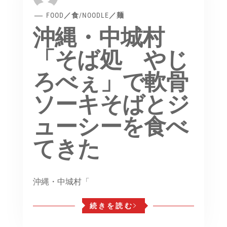
FOOD／食
/
NOODLE／麺
沖縄・中城村
「そば処 やじ
ろべぇ」で軟骨
ソーキそばとジ
ューシーを食べ
てきた
沖縄・中城村「
続きを読む