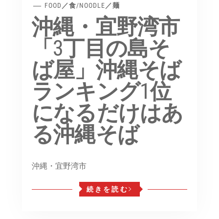
FOOD／食
/
NOODLE／麺
沖縄・宜野湾市
「3丁目の島そ
ば屋」沖縄そば
ランキング1位
になるだけはあ
る沖縄そば
沖縄・宜野湾市
続きを読む