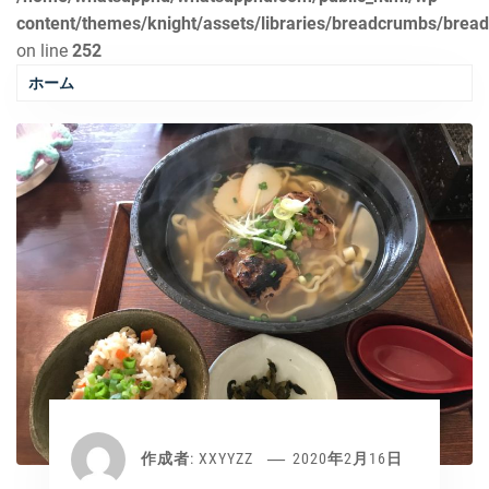
content/themes/knight/assets/libraries/breadcrumbs/brea
on line
252
ホーム
作成者:
XXYYZZ
2020年2月16日