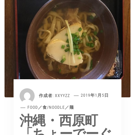
作成者:
XXYYZZ
2019年1月5日
FOOD／食
/
NOODLE／麺
沖縄・西原町
「ちょーでーぐ