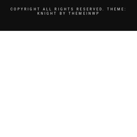
COPYRIGHT ALL RIGHTS RESERVED.
THEME:
KNIGHT BY
THEMEINWP