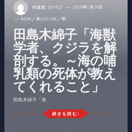
作成者:
XXYYZZ
2024年1月20日
BOOK／本
/
CULURE／学
田島木綿子「海獣
学者、クジラを解
剖する。～海の哺
乳類の死体が教え
てくれること」
田島木綿子「海
続きを読む