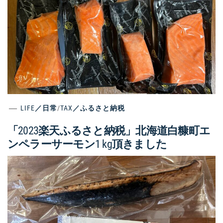
LIFE／日常
/
TAX／ふるさと納税
「2023楽天ふるさと納税」北海道白糠町エ
ンペラーサーモン1 kg頂きました