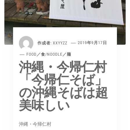
作成者:
XXYYZZ
2019年9月17日
FOOD／食
/
NOODLE／麺
沖縄・今帰仁村
「今帰仁そば」
の沖縄そばは超
美味しい
沖縄・今帰仁村