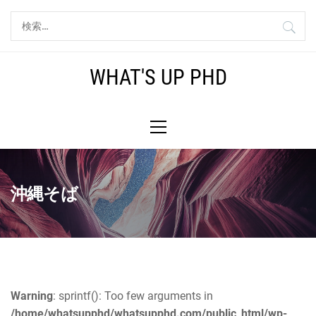
コ
検
ン
索:
テ
ン
WHAT'S UP PHD
ツ
へ
メ
ス
イ
キ
ン
ッ
メ
プ
ニ
沖縄そば
ュ
ー
Warning
: sprintf(): Too few arguments in
/home/whatsupphd/whatsupphd.com/public_html/wp-