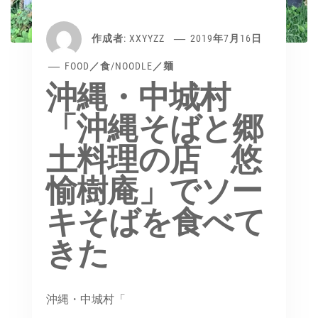
作成者:
XXYYZZ
2019年7月16日
FOOD／食
/
NOODLE／麺
沖縄・中城村
「沖縄そばと郷
土料理の店 悠
愉樹庵」でソー
キそばを食べて
きた
沖縄・中城村「