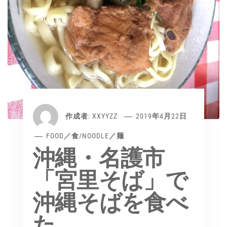
作成者:
XXYYZZ
2019年4月22日
FOOD／食
/
NOODLE／麺
沖縄・名護市
「宮里そば」で
沖縄そばを食べ
た